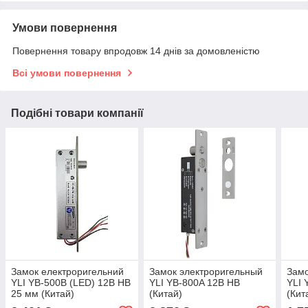
Умови повернення
Повернення товару впродовж 14 днів за домовленістю
Всі умови повернення
Подібні товари компанії
Замок електроригельний
Замок электроригельный
Замо
YLI YB-500B (LED) 12В НВ
YLI YB-800A 12В НВ
YLI 
25 мм (Китай)
(Китай)
(Кит