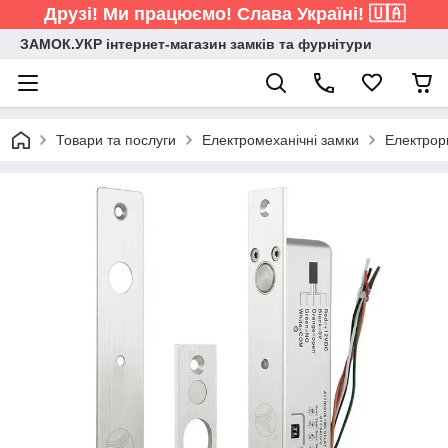
Друзі! Ми працюємо! Слава Україні! 🇺🇦
ЗАМОК.УКР інтернет-магазин замків та фурнітури
Товари та послуги
Електромеханічні замки
Електрор