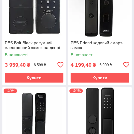
PES Bolt Black розумний
PES Friend кодовий смарт-
електронний замок на двері
замок
В наявності
В наявності
3 959,40
4 199,40
₴
₴
6 599 ₴
6 999 ₴
Купити
Купити
–40%
–40%