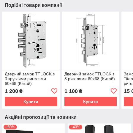
Подібні товари компанії
Дверний замок TTLOCK з
Дверний замок TTLOCK з
Зам
3 круглими ригелями
3 ригелями 60х68 (Китай)
Tita
60х68 (Китай)
риге
1 200
1 100
15 
₴
₴
Купити
Купити
Акційні пропозиції та новинки
–50%
–40%