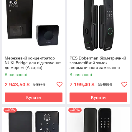
Мережевий концентратор
PES Doberman біометричний
NUKI Bridge для підключення
зламостійкий замок
до мережі (Австрія)
автоматичного замикання
В наявності
В наявності
2 943,50
7 199,40
₴
₴
5 887 ₴
11 999 ₴
Купити
Купити
–40%
–40%