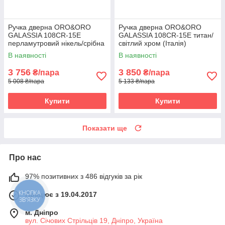
Ручка дверна ORO&ORO
Ручка дверна ORO&ORO
GALASSIA 108СR-15E
GALASSIA 108СR-15E титан/
перламутровий нікель/срібна
світлий хром (Італія)
ніч (Італія)
В наявності
В наявності
3 756
3 850
₴/пара
₴/пара
5 008 ₴/пара
5 133 ₴/пара
Купити
Купити
Показати ще
Про нас
97% позитивних з 486 відгуків за рік
Працює з 19.04.2017
КНОПКА
ЗВ'ЯЗКУ
м. Дніпро
вул. Січових Стрільців 19, Дніпро, Україна