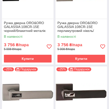
Ручка дверна ORO&ORO
Ручка дверна ORO&ORO
GALASSIA 108СR-15E
GALASSIA 108СR-15E
чорний/блакитний металік
перламутровий нікель/
(Італія)
світлий хром (Італія)
В наявності
В наявності
3 756
3 756
₴/пара
₴/пара
5 008 ₴/пара
5 008 ₴/пара
Купити
Купити
–25%
Подарунок
–25%
Подарунок