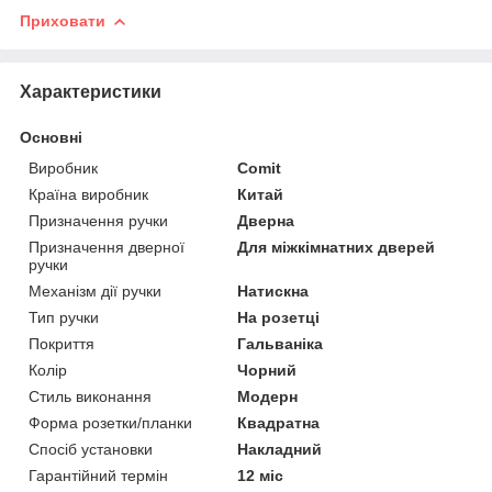
Приховати
Характеристики
Основні
Виробник
Comit
Країна виробник
Китай
Призначення ручки
Дверна
Призначення дверної
Для міжкімнатних дверей
ручки
Механізм дії ручки
Натискна
Тип ручки
На розетці
Покриття
Гальваніка
Колір
Чорний
Стиль виконання
Модерн
Форма розетки/планки
Квадратна
Спосіб установки
Накладний
Гарантійний термін
12 міс