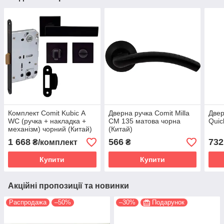
Комплект Comit Kubic А
Дверна ручка Comit Milla
Двер
WC (ручка + накладка +
CM 135 матова чорна
Quic
механізм) чорний (Китай)
(Китай)
1 668
566
732
₴/комплект
₴
Купити
Купити
Акційні пропозиції та новинки
Распродажа
–50%
–30%
Подарунок