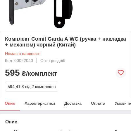
Комплект Comit Garda А WC (ручка + накладка
+ механізм) чорний (Китай)
Немає в наявності
Код: 00022040
Опт і роздріб
595
₴/комплект
594,41 ₴
від 2 комплектів
Опис
Характеристики
Доставка
Оплата
Умови п
Опис