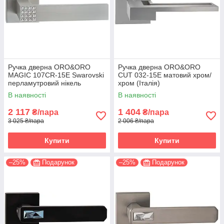
Ручка дверна ORO&ORO
Ручка дверна ORO&ORO
MAGIC 107СR-15E Swarovski
CUT 032-15E матовий хром/
перламутровий нікель
хром (Італія)
(Італія)
В наявності
В наявності
2 117
1 404
₴/пара
₴/пара
3 025 ₴/пара
2 006 ₴/пара
Купити
Купити
–25%
Подарунок
–25%
Подарунок