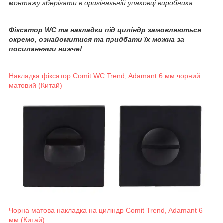
монтажу зберігати в оригінальній упаковці виробника.
Фіксатор WC та накладки під циліндр замовляються
окремо, ознайомитися та придбати їх можна за
посиланнями нижче!
Накладка фіксатор Comit WC Trend, Adamant 6 мм чорний
матовий (Китай)
Чорна матова накладка на циліндр Comit Trend, Adamant 6
мм (Китай)