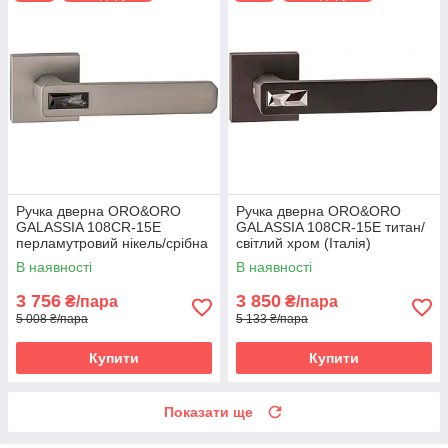
Ручка дверна ORO&ORO
Ручка дверна ORO&ORO
GALASSIA 108СR-15E
GALASSIA 108СR-15E титан/
перламутровий нікель/срібна
світлий хром (Італія)
ніч (Італія)
В наявності
В наявності
3 756
3 850
₴/пара
₴/пара
5 008 ₴/пара
5 133 ₴/пара
Купити
Купити
Показати ще