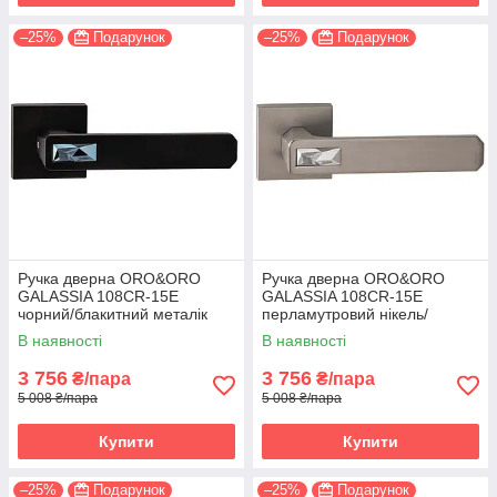
–25%
Подарунок
–25%
Подарунок
Ручка дверна ORO&ORO
Ручка дверна ORO&ORO
GALASSIA 108СR-15E
GALASSIA 108СR-15E
чорний/блакитний металік
перламутровий нікель/
(Італія)
світлий хром (Італія)
В наявності
В наявності
3 756
3 756
₴/пара
₴/пара
5 008 ₴/пара
5 008 ₴/пара
Купити
Купити
–25%
Подарунок
–25%
Подарунок