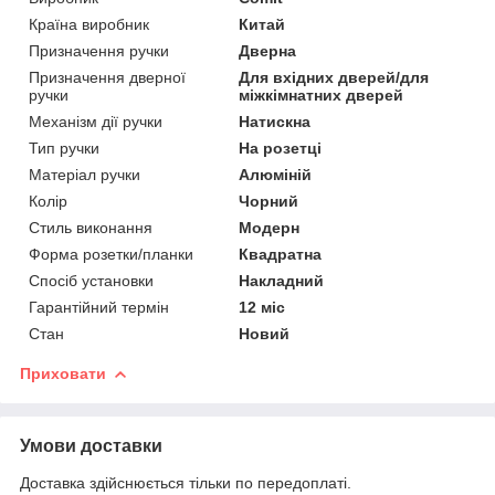
Країна виробник
Китай
Призначення ручки
Дверна
Призначення дверної
Для вхідних дверей/для
ручки
міжкімнатних дверей
Механізм дії ручки
Натискна
Тип ручки
На розетці
Матеріал ручки
Алюміній
Колір
Чорний
Стиль виконання
Модерн
Форма розетки/планки
Квадратна
Спосіб установки
Накладний
Гарантійний термін
12 міс
Стан
Новий
Приховати
Умови доставки
Доставка здійснюється тільки по передоплаті.