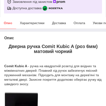
Замовлення під захистом
Доступна доставка
Опис
Характеристики
Доставка
Оплата
Умови п
Опис
Дверна ручка Comit Kubic A (роз 6мм)
матовий чорний
Comit Kubic A
- ручка на квадратній розетці для вхідних та
міжкімнатних дверей. Плавний хід ручок забезпечує якісний
пружинний механізм. Підходить для монтажу на дерев'яні та
металеві двері. Захисне покриття додатково оберігає ручку від
швидкого зносу.