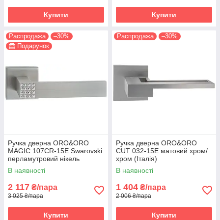
Купити
Купити
Распродажа
–30%
Распродажа
–30%
Подарунок
Ручка дверна ORO&ORO
Ручка дверна ORO&ORO
MAGIC 107СR-15E Swarovski
CUT 032-15E матовий хром/
перламутровий нікель
хром (Італія)
(Італія)
В наявності
В наявності
2 117
1 404
₴/пара
₴/пара
3 025 ₴/пара
2 006 ₴/пара
Купити
Купити