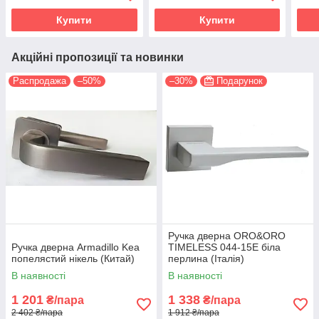
Купити
Купити
Акційні пропозиції та новинки
Распродажа
–50%
–30%
Подарунок
Ручка дверна ORO&ORO
Ручка дверна Armadillo Kea
TIMELESS 044-15E біла
попелястий нікель (Китай)
перлина (Італія)
В наявності
В наявності
1 201
1 338
₴/пара
₴/пара
2 402 ₴/пара
1 912 ₴/пара