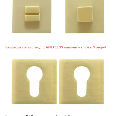
Накладка під циліндр ILAVIO 1100 латунь матова (Греція)