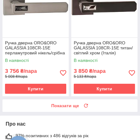
Ручка дверна ORO&ORO
Ручка дверна ORO&ORO
GALASSIA 108СR-15E
GALASSIA 108СR-15E титан/
перламутровий нікель/срібна
світлий хром (Італія)
ніч (Італія)
В наявності
В наявності
3 756
3 850
₴/пара
₴/пара
5 008 ₴/пара
5 133 ₴/пара
Купити
Купити
Показати ще
Про нас
97% позитивних з 486 відгуків за рік