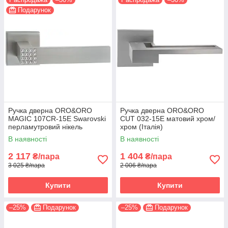
Подарунок
Ручка дверна ORO&ORO
Ручка дверна ORO&ORO
MAGIC 107СR-15E Swarovski
CUT 032-15E матовий хром/
перламутровий нікель
хром (Італія)
(Італія)
В наявності
В наявності
2 117
1 404
₴/пара
₴/пара
3 025 ₴/пара
2 006 ₴/пара
Купити
Купити
–25%
Подарунок
–25%
Подарунок