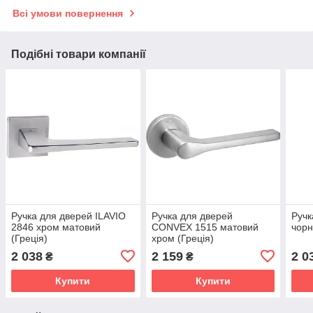
Всі умови повернення
Подібні товари компанії
Ручка для дверей ILAVIO
Ручка для дверей
Ручк
2846 хром матовий
CONVEX 1515 матовий
чорн
(Греція)
хром (Греція)
2 038
2 159
2 0
₴
₴
Купити
Купити