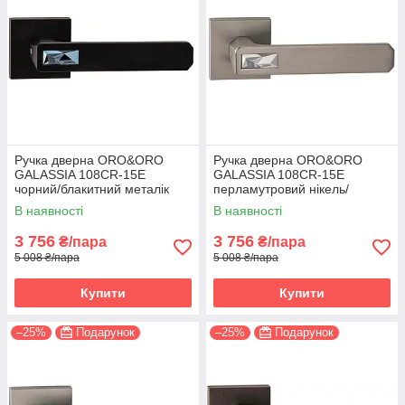
Ручка дверна ORO&ORO
Ручка дверна ORO&ORO
GALASSIA 108СR-15E
GALASSIA 108СR-15E
чорний/блакитний металік
перламутровий нікель/
(Італія)
світлий хром (Італія)
В наявності
В наявності
3 756
3 756
₴/пара
₴/пара
5 008 ₴/пара
5 008 ₴/пара
Купити
Купити
–25%
Подарунок
–25%
Подарунок