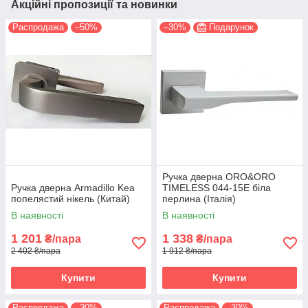
Акційні пропозиції та новинки
Распродажа
–50%
–30%
Подарунок
Ручка дверна ORO&ORO
Ручка дверна Armadillo Kea
TIMELESS 044-15E біла
попелястий нікель (Китай)
перлина (Італія)
В наявності
В наявності
1 201
1 338
₴/пара
₴/пара
2 402 ₴/пара
1 912 ₴/пара
Купити
Купити
Распродажа
–30%
Распродажа
–30%