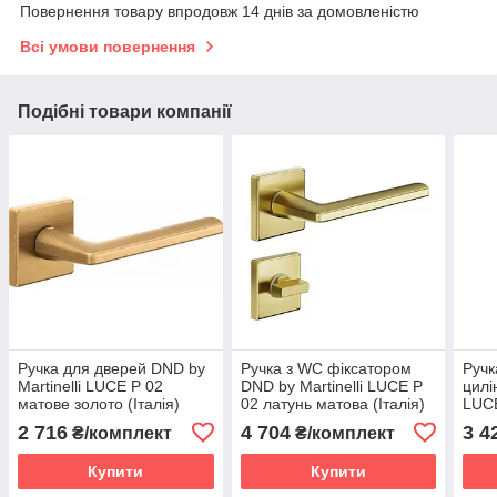
Повернення товару впродовж 14 днів за домовленістю
Всі умови повернення
Подібні товари компанії
Ручка для дверей DND by
Ручка з WC фіксатором
Ручк
Martinelli LUCE P 02
DND by Martinelli LUCE P
цилі
матове золото (Італія)
02 латунь матова (Італія)
LUCE
(Італ
2 716
4 704
3 4
₴/комплект
₴/комплект
Купити
Купити