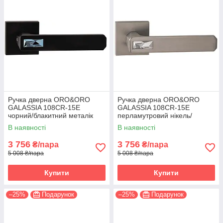
Ручка дверна ORO&ORO
Ручка дверна ORO&ORO
GALASSIA 108СR-15E
GALASSIA 108СR-15E
чорний/блакитний металік
перламутровий нікель/
(Італія)
світлий хром (Італія)
В наявності
В наявності
3 756
3 756
₴/пара
₴/пара
5 008 ₴/пара
5 008 ₴/пара
Купити
Купити
–25%
Подарунок
–25%
Подарунок