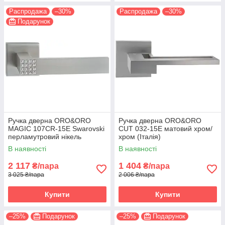
Распродажа
–30%
Распродажа
–30%
Подарунок
Ручка дверна ORO&ORO
Ручка дверна ORO&ORO
MAGIC 107СR-15E Swarovski
CUT 032-15E матовий хром/
перламутровий нікель
хром (Італія)
(Італія)
В наявності
В наявності
2 117
1 404
₴/пара
₴/пара
3 025 ₴/пара
2 006 ₴/пара
Купити
Купити
–25%
Подарунок
–25%
Подарунок