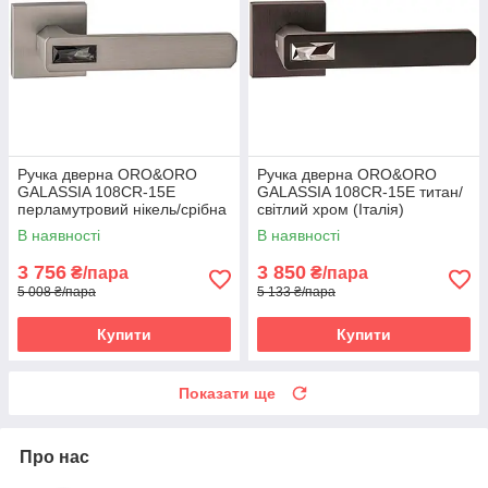
Ручка дверна ORO&ORO
Ручка дверна ORO&ORO
GALASSIA 108СR-15E
GALASSIA 108СR-15E титан/
перламутровий нікель/срібна
світлий хром (Італія)
ніч (Італія)
В наявності
В наявності
3 756
3 850
₴/пара
₴/пара
5 008 ₴/пара
5 133 ₴/пара
Купити
Купити
Показати ще
Про нас