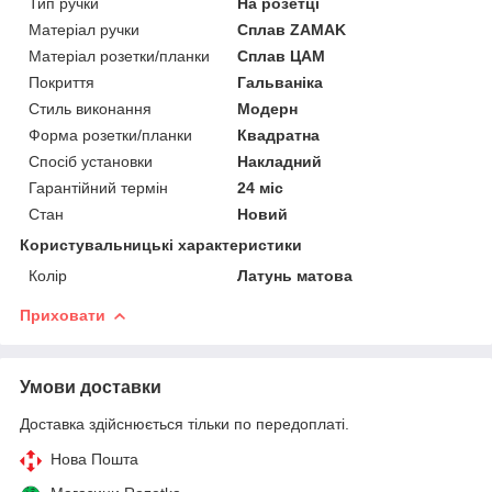
Тип ручки
На розетці
Матеріал ручки
Сплав ZAMAK
Матеріал розетки/планки
Сплав ЦАМ
Покриття
Гальваніка
Стиль виконання
Модерн
Форма розетки/планки
Квадратна
Спосіб установки
Накладний
Гарантійний термін
24 міс
Стан
Новий
Користувальницькі характеристики
Колір
Латунь матова
Приховати
Умови доставки
Доставка здійснюється тільки по передоплаті.
Нова Пошта