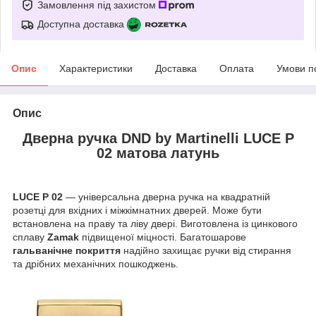
Замовлення під захистом
Доступна доставка
Опис
Характеристики
Доставка
Оплата
Умови п
Опис
Дверна ручка DND by Martinelli LUCE P
02 матова латунь
LUCE P 02
— універсальна дверна ручка на квадратній
розетці для вхідних і міжкімнатних дверей. Може бути
встановлена на праву та ліву двері. Виготовлена із цинкового
сплаву
Zamak
підвищеної міцності. Багатошарове
гальванічне покриття
надійно захищає ручки від стирання
та дрібних механічних пошкоджень.