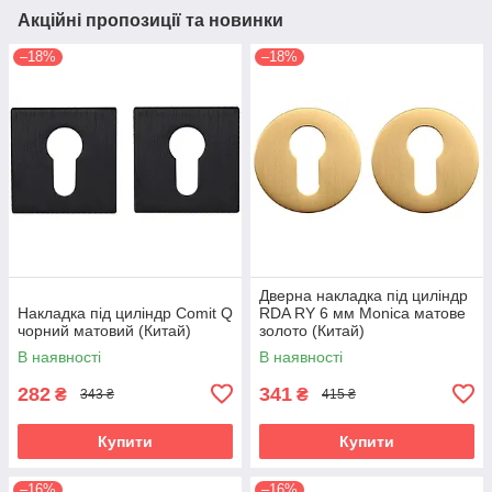
Акційні пропозиції та новинки
–18%
–18%
Дверна накладка під циліндр
Накладка під циліндр Comit Q
RDA RY 6 мм Monica матове
чорний матовий (Китай)
золото (Китай)
В наявності
В наявності
282
341
₴
₴
343 ₴
415 ₴
Купити
Купити
–16%
–16%