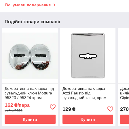
Всі умови повернення
Подібні товари компанії
Декоративна накладка під
Декоративна накладка
Деко
сувальдний ключ Mottura
Azzi Fausto під
цилі
95323 / 95324 хром
сувальдний ключ, хром
Cipi
(Італія)
(Італія)
овал
162
₴/пара
(Італ
129
270
₴
324 ₴/пара
Купити
Купити