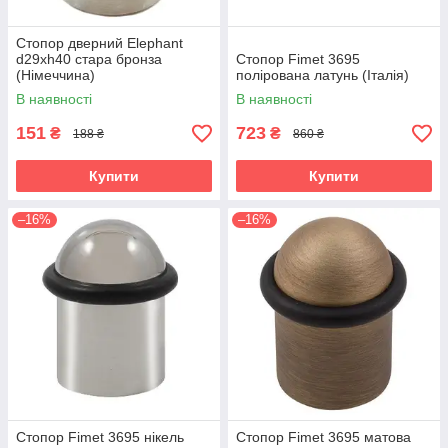
Стопор дверний Elephant
d29xh40 стара бронза
Стопор Fimet 3695
(Німеччина)
полірована латунь (Італія)
В наявності
В наявності
151
723
₴
₴
188 ₴
860 ₴
Купити
Купити
–16%
–16%
Стопор Fimet 3695 нікель
Стопор Fimet 3695 матова