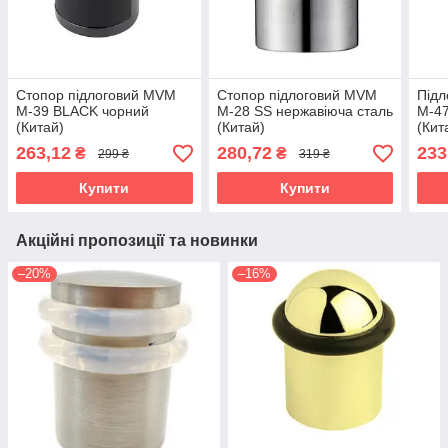
Стопор підлоговий MVM
Стопор підлоговий MVM
Підл
M-39 BLACK чорний
M-28 SS нержавіюча сталь
M-47
(Китай)
(Китай)
(Кит
263,12
280,72
233
₴
₴
299 ₴
319 ₴
Купити
Купити
Акційні пропозиції та новинки
–20%
–16%