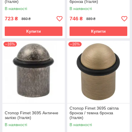
(Італія)
бронза (Італія)
В наявності
В наявності
723
746
₴
₴
860 ₴
889 ₴
Купити
Купити
–16%
–16%
Стопор Fimet 3695 світла
Стопор Fimet 3695 Античне
бронза / темна бронза
залізо (Італія)
(Італія)
В наявності
В наявності