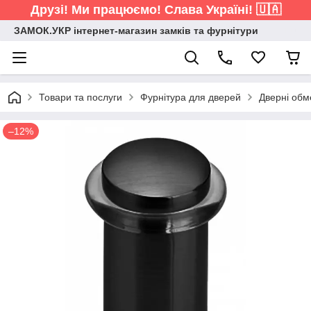
Друзі! Ми працюємо! Слава Україні! 🇺🇦
ЗАМОК.УКР інтернет-магазин замків та фурнітури
Товари та послуги
Фурнітура для дверей
Дверні обм
–12%