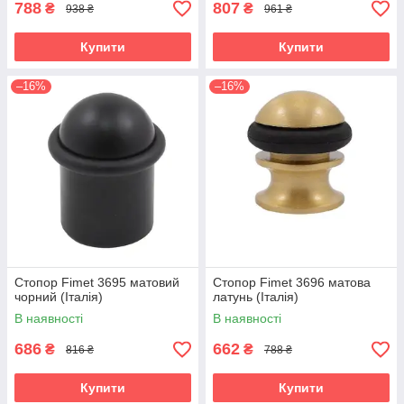
788
807
₴
₴
938 ₴
961 ₴
Купити
Купити
–16%
–16%
Стопор Fimet 3695 матовий
Стопор Fimet 3696 матова
чорний (Італія)
латунь (Італія)
В наявності
В наявності
686
662
₴
₴
816 ₴
788 ₴
Купити
Купити