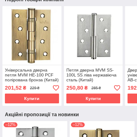
Універсальна дверна
Петля дверна MVM SS-
Двер
петля MVM HE-100 PCF
100L SS ліва нержавіюча
унів
полірована бронза (Китай)
сталь (Китай)
AB-с
201,52
250,80
192
₴
₴
229 ₴
285 ₴
Купити
Купити
Акційні пропозиції та новинки
–12%
–12%