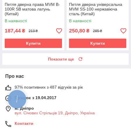
Петля дверна права MVM B-
Петля дверна універсальна
100R SB матова латунь
MVM SS-100 нержавіюча
(Китай)
сталь (Китай)
В наявності
В наявності
187,44
250,80
₴
₴
213 ₴
285 ₴
Купити
Купити
Показати ще
Про нас
97% позитивних з 487 відгуків за рік
Працює з 19.04.2017
КНОПКА
ЗВ'ЯЗКУ
м. Дніпро
вул. Січових Стрільців 19, Дніпро, Україна
Контакти