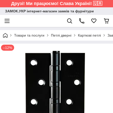
Друзі! Ми працюємо! Слава Україні! 🇺🇦
ЗАМОК.УКР інтернет-магазин замків та фурнітури
Товари та послуги
Петлі дверні
Карткові петлі
Зав
–12%