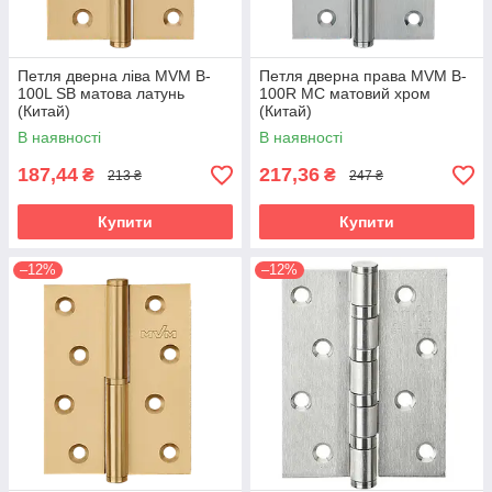
Петля дверна ліва MVM B-
Петля дверна права MVM B-
100L SB матова латунь
100R MC матовий хром
(Китай)
(Китай)
В наявності
В наявності
187,44
217,36
₴
₴
213 ₴
247 ₴
Купити
Купити
–12%
–12%