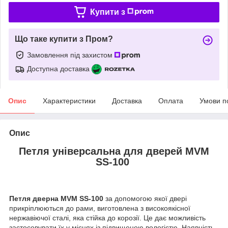
Купити з
Що таке купити з Пром?
Замовлення під захистом
Доступна доставка
Опис
Характеристики
Доставка
Оплата
Умови п
Опис
Петля універсальна для дверей MVM
SS-100
Петля дверна MVM SS-100
за допомогою якої двері
прикріплюються до рами, виготовлена з високоякісної
нержавіючої сталі, яка стійка до корозії. Це дає можливість
застосовувати їх у місцях із підвищеною вологістю. Наявність