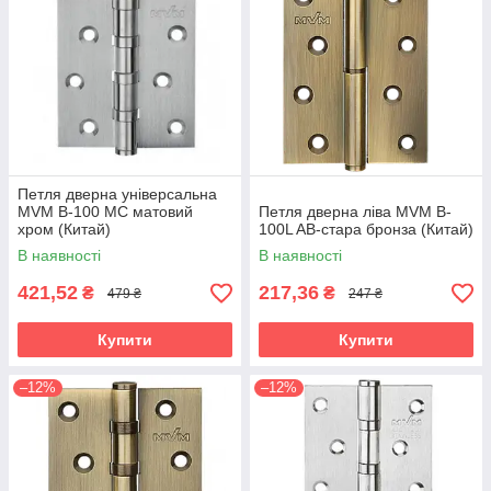
Петля дверна універсальна
MVM B-100 MC матовий
Петля дверна ліва MVM B-
хром (Китай)
100L AB-стара бронза (Китай)
В наявності
В наявності
421,52
217,36
₴
₴
479 ₴
247 ₴
Купити
Купити
–12%
–12%