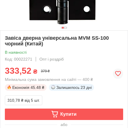
Завіса дверна універсальна MVM SS-100
чорний (Китай)
В наявності
Код: 00022271
Опт і роздріб
333,52
₴
379 ₴
Мінімальна сума замовлення на сайті — 400 ₴
Економія
45.48 ₴
Залишилось
23 дні
310,78 ₴
від 5 шт.
Купити
або