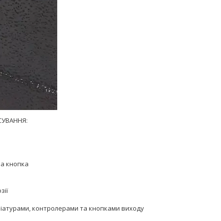
СУВАННЯ:
на кнопка
зії
віатурами, контролерами та кнопками виходу