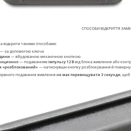
СПОСОБИ ВІДКРИТТЯ ЗАМИ
а відкрити такими способами:
— за допомогою ключа
едини
— вбудованою механічною кнопкою
анционно
— подаванням
імпульсу 12 В
від блока живлення або конт
 «розблокований»
— натиснувши кнопку розблокування й повернув
ервного подавання живлення
не має перевищувати 3 секунди
, щоб