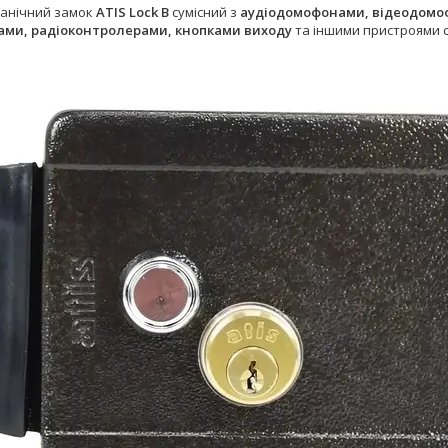
анічний замок
ATIS Lock B
сумісний з
аудіодомофонами, відеодомо
ами, радіоконтролерами, кнопками виходу
та іншими пристроями с