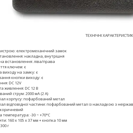
ТЕХНІЧНІ ХАРАКТЕРИСТИК
ристрою: електромеханічний замок
становлення: накладна, внутрішня
на встановлення: ліва/права
ття ключем: є
 виходу на замку: є
вання кнопки виходу: є
ння: DC 12V
а живлення: DC 12 В
аний струм: 2000 мА (2 А)
іал корпусу: пофарбований метал
ал відповідної частини: пофарбований метал із накладкою з неіржавк
: коричневий
 температура: -30 ~ +70°C
ти: 160 х 105 х 37 мм + кнопка 10 мм
1300 г