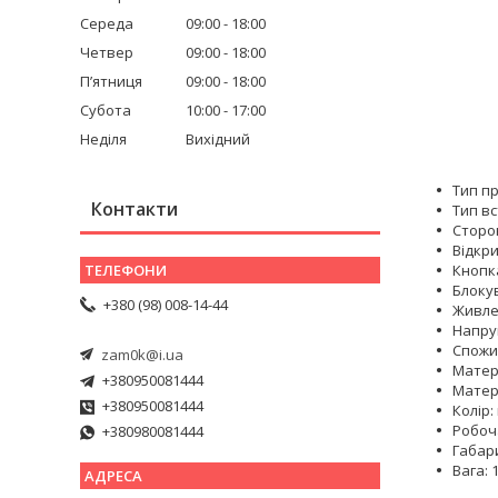
Середа
09:00
18:00
Четвер
09:00
18:00
Пʼятниця
09:00
18:00
Субота
10:00
17:00
Неділя
Вихідний
Тип п
Контакти
Тип в
Сторо
Відкри
Кнопка
Блоку
+380 (98) 008-14-44
Живле
Напруг
Спожив
zam0k@i.ua
Матер
+380950081444
Матері
+380950081444
Колір
Робоча
+380980081444
Габари
Вага: 