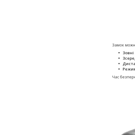
Замок можн
Зовні
Зсер
Дист
Режим
Час безпер