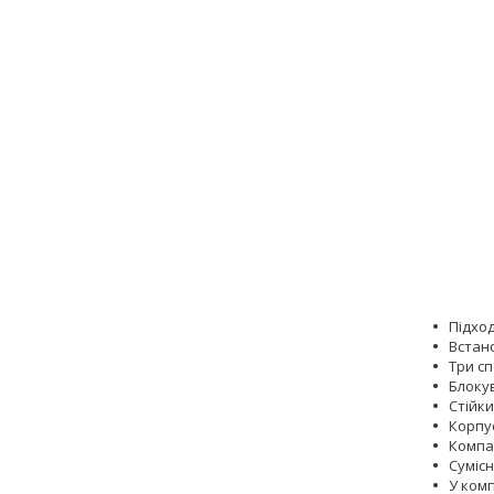
Підхо
Встан
Три с
Блоку
Стійки
Корпус
Компа
Суміс
У комп