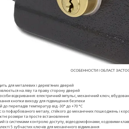
ОСОБЕННОСТИ І ОБЛАСТ ЗАСТО
дить для металевих і дерев'яних дверей
овлюється на ліву та праву сторону дверей
пособи відкривання: електричний імпульс, механічний ключ, вбудова
вання кнопки виходу для підвищення безпеки
й до перепадів температур від -30° до +70 °C
 із пофарбованого металу, стійкого до механічних пошкоджень і коро
ктні розміри та просте встановлення
ний із системами контролю доступу, відеодомофонами, кодовими кла
лекті 5 зубчастих ключів для механічного відмикання