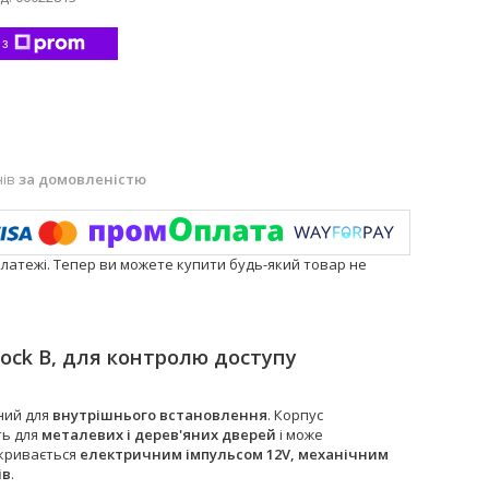
 з
нів
за домовленістю
платежі. Тепер ви можете купити будь-який товар не
ock B, для контролю доступу
ний для
внутрішнього встановлення
. Корпус
ть для
металевих і дерев'яних дверей
і може
дкривається
електричним імпульсом 12V, механічним
ів
.