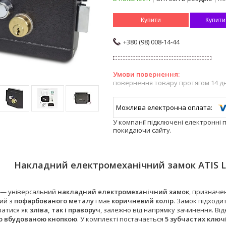
Купити
Купити
+380 (98) 008-14-44
повернення товару протягом 14 д
У компанії підключені електронні 
покидаючи сайту.
Накладний електромеханічний замок ATIS L
— універсальний
накладний електромеханічний замок
, призначе
ий з
пофарбованого металу
і має
коричневий колір
. Замок підходи
атися як
зліва, так і праворуч
, залежно від напрямку зачинення. Ві
о вбудованою кнопкою
. У комплекті постачається
5 зубчастих ключ