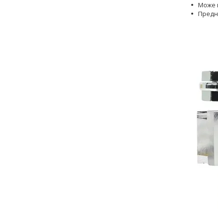
Може в
Пред