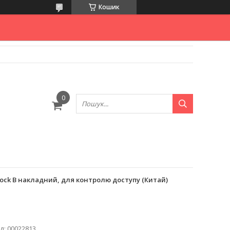
Кошик
ock B накладний, для контролю доступу (Китай)
д:
00022813