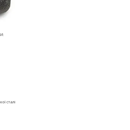
И:
ої сталі