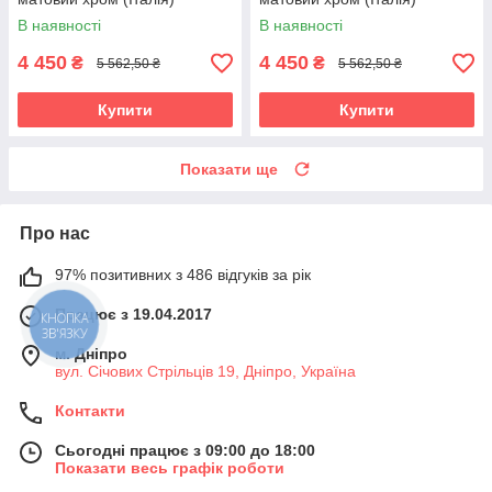
В наявності
В наявності
4 450
4 450
₴
₴
5 562,50 ₴
5 562,50 ₴
Купити
Купити
Показати ще
Про нас
97% позитивних з 486 відгуків за рік
Працює з 19.04.2017
КНОПКА
ЗВ'ЯЗКУ
м. Дніпро
вул. Січових Стрільців 19, Дніпро, Україна
Контакти
Сьогодні працює з 09:00 до 18:00
Показати весь графік роботи