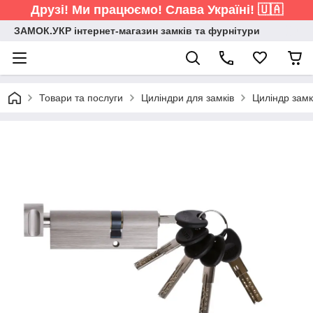
Друзі! Ми працюємо! Слава Україні! 🇺🇦
ЗАМОК.УКР інтернет-магазин замків та фурнітури
Товари та послуги
Циліндри для замків
Циліндр замк