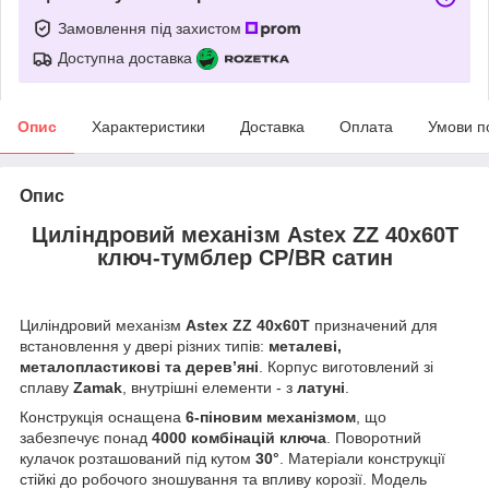
Замовлення під захистом
Доступна доставка
Опис
Характеристики
Доставка
Оплата
Умови п
Опис
Циліндровий механізм Astex ZZ 40x60T
ключ-тумблер CP/BR сатин
Циліндровий механізм
Astex ZZ 40x60T
призначений для
встановлення у двері різних типів:
металеві,
металопластикові та дерев’яні
. Корпус виготовлений зі
сплаву
Zamak
, внутрішні елементи - з
латуні
.
Конструкція оснащена
6-піновим механізмом
, що
забезпечує понад
4000 комбінацій ключа
. Поворотний
кулачок розташований під кутом
30°
. Матеріали конструкції
стійкі до робочого зношування та впливу корозії. Модель