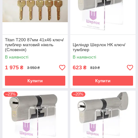
Titan Т200 87мм 41х46 ключ/
тумблер матовий нікель
Циліндр Шерлок HK ключ/
(Словенія)
тумблер
В наявності
В наявності
1 975
623
₴
₴
3 950 ₴
819 ₴
Купити
Купити
–23%
–20%