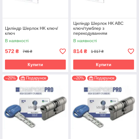
Циліндр Шерлок HK ABC
Циліндр Шерлок HK ключ/
ключ/тумблер з
ключ
перекодуванням
В наявності
В наявності
572
814
₴
₴
746 ₴
1 017 ₴
Купити
Купити
–20%
Подарунок
–20%
Подарунок