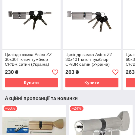
Циліндр замка Astex ZZ
Циліндр замка Astex ZZ
Цилі
30x30T ключ-тумблер
30x40T ключ-тумблер
60x3
CP/BR сатин (Україна)
CP/BR сатин (Україна)
CP/B
230
263
263
₴
₴
Купити
Купити
Акційні пропозиції та новинки
–50%
–24%