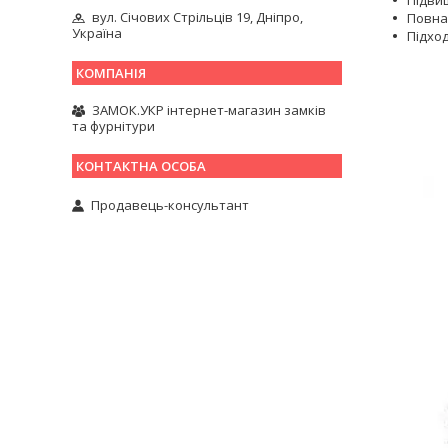
вул. Січових Стрільців 19, Дніпро,
Повна
Україна
Підхо
ЗАМОК.УКР інтернет-магазин замків
та фурнітури
Продавець-консультант