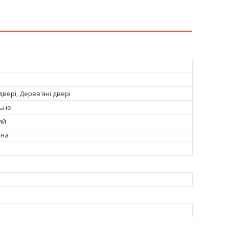
вері, Дерев'яні двері
ьне
ий
чна