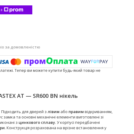
 з
нів
за домовленістю
платежі. Тепер ви можете купити будь-який товар не
ASTEX AT — SR600 BN нікель
. Підходить для дверей з
лівим
або
правим
відкриванням,
ус замка та основні механічні елементи виготовлені зі
виконані з
цинкового сплаву
. У корпусі передбачені
ури
. Конструкція розрахована на врізне встановлення у