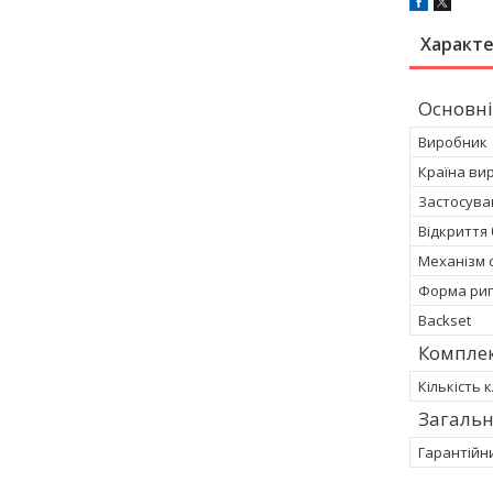
Характ
Основні
Виробник
Країна ви
Застосува
Відкриття
Механізм 
Форма риг
Backset
Компле
Кількість 
Загальн
Гарантійн