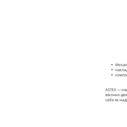
Механ
накла
компл
ASTEX — на
віконно-дв
себе як над