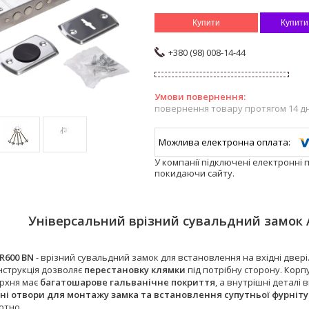
Купити
Купити
+380 (98) 008-14-44
повернення товару протягом 14 д
У компанії підключені електронні 
покидаючи сайту.
Універсальний врізний сувальдний замок 
R600 BN
- врізний сувальдний замок для встановлення на вхідні двері
нструкція дозволяє
перестановку клямки
під потрібну сторону. Корп
ерхня має
багатошарове гальванічне покриття
, а внутрішні деталі 
ні отвори для монтажу замка та встановлення супутньої фурніт
отно.