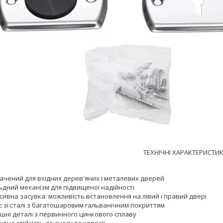
ТЕХНІЧНІ ХАРАКТЕРИСТИК
ачений для вхідних дерев'яних і металевих дверей
ьдний механізм для підвищеної надійності
ивна засувка: можливість встановлення на лівий і правий двері
с зі сталі з багатошаровим гальванічним покриттям
ішні деталі з первинного цинкового сплаву
ена стійкість до зносу та корозії