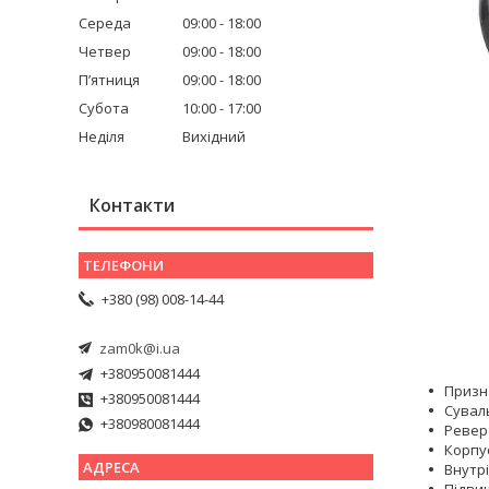
Середа
09:00
18:00
Четвер
09:00
18:00
Пʼятниця
09:00
18:00
Субота
10:00
17:00
Неділя
Вихідний
Контакти
+380 (98) 008-14-44
zam0k@i.ua
+380950081444
Призн
+380950081444
Сувал
+380980081444
Реверс
Корпу
Внутр
Підвищ