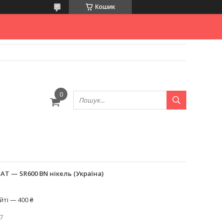
Кошик
AT — SR600 BN нікель (Україна)
ті — 400 ₴
7