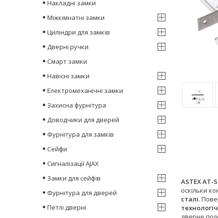
Накладні замки
Міжкімнатні замки
Циліндри для замків
Дверні ручки
Смарт замки
Навісні замки
Електромеханічні замки
Захисна фурнітура
Доводчики для дверей
Фурнітура для замків
Сейфи
Сигналізації AJAX
Замки для сейфів
ASTEX AT-S
оскільки ко
Фурнітура для дверей
сталі
. Пов
Петлі дверні
технологіч
дверне пол