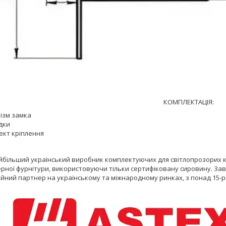
КОМПЛЕКТАЦІЯ:
ізм замка
дки
ект кріплення
йбільший український виробник комплектуючих для світлопрозорих ко
ерної фурнітури, використовуючи тільки сертифіковану сировину. За
ійний партнер на українському та міжнародному ринках, з понад 15-р