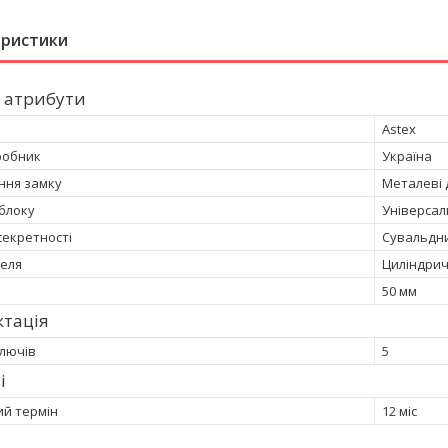
еристики
 атрибути
Astex
робник
Україна
ння замку
Металеві д
 блоку
Універсал
секретності
Сувальдн
еля
Циліндри
50 мм
ктація
ключів
5
і
ий термін
12 міс