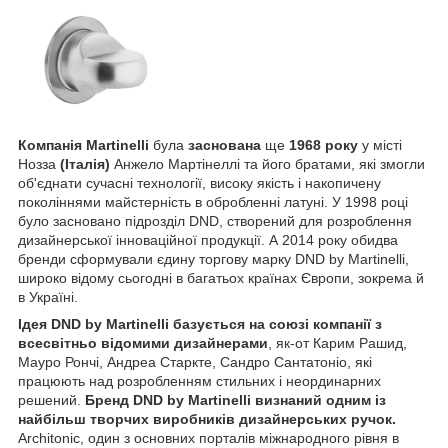
Компанія Martinelli
була
заснована
ще
1968 року
у місті
Нозза
(Італія)
Анжело Мартінеллі та його братами, які змогли
об'єднати сучасні технології, високу якість і накопичену
поколіннями майстерність в обробленні латуні. У 1998 році
було засновано підрозділ DND, створений для розроблення
дизайнерської інноваційної продукції. А 2014 року обидва
бренди сформували єдину торгову марку DND by Martinelli,
широко відому сьогодні в багатьох країнах Європи, зокрема й
в Україні.
Ідея DND by Martinelli базується на союзі компанії з
всесвітньо відомими дизайнерами
, як-от Карим Рашид,
Мауро Рончі, Андреа Старкте, Сандро Сантатоніо, які
працюють над розробленням стильних і неординарних
решений.
Бренд DND by Martinelli визнаний одним із
найбільш творчих виробників дизайнерських ручок.
Architonic, один з основних порталів міжнародного рівня в