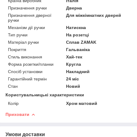
Країна виробник
Італія
Призначення ручки
Дверна
Призначення дверної
Для міжкімнатних дверей
ручки
Механізм дії ручки
Натискна
Тип ручки
На розетці
Матеріал ручки
Сплав ZAMAK
Покриття
Гальваніка
Стиль виконання
Хай-тек
Форма розетки/планки
Кругла
Спосіб установки
Накладний
Гарантійний термін
24 міс
Стан
Новий
Користувальницькі характеристики
Колір
Хром матовий
Приховати
Умови доставки