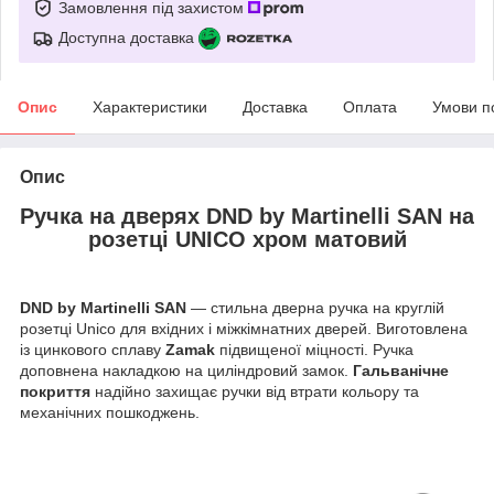
Замовлення під захистом
Доступна доставка
Опис
Характеристики
Доставка
Оплата
Умови п
Опис
Ручка на дверях DND by Martinelli SAN на
розетці UNICO хром матовий
DND by Martinelli SAN
— стильна дверна ручка на круглій
розетці Unico для вхідних і міжкімнатних дверей. Виготовлена
із цинкового сплаву
Zamak
підвищеної міцності. Ручка
доповнена накладкою на циліндровий замок.
Гальванічне
покриття
надійно захищає ручки від втрати кольору та
механічних пошкоджень.