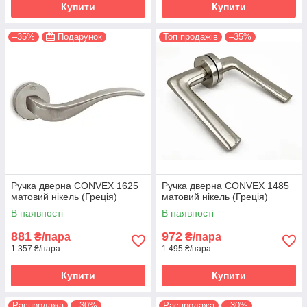
Купити
Купити
–35%
Подарунок
Топ продажів
–35%
Ручка дверна CONVEX 1625
Ручка дверна CONVEX 1485
матовий нікель (Греція)
матовий нікель (Греція)
В наявності
В наявності
881
972
₴/пара
₴/пара
1 357 ₴/пара
1 495 ₴/пара
Купити
Купити
Распродажа
–30%
Распродажа
–30%