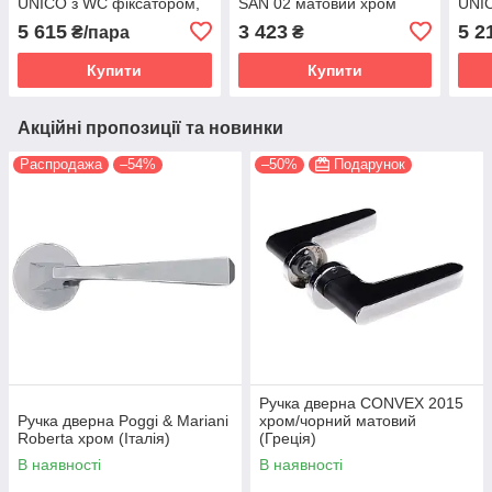
UNICO з WC фіксатором,
SAN 02 матовий хром
UNIC
матовий хром (Італія)
(Італія)
цилі
5 615
3 423
5 2
₴/пара
₴
Купити
Купити
Акційні пропозиції та новинки
Распродажа
–54%
–50%
Подарунок
Ручка дверна CONVEX 2015
Ручка дверна Poggi & Mariani
хром/чорний матовий
Roberta хром (Італія)
(Греція)
В наявності
В наявності