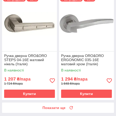
Ручка дверна ORO&ORO
Ручка дверна ORO&ORO
STEPS 04-16E матовий
ERGONOMIC 035-16E
нікель (Італія)
матовий хром (Італія)
В наявності
В наявності
1 207
1 294
₴/пара
₴/пара
1 724 ₴/пара
1 848 ₴/пара
Купити
Купити
Показати ще