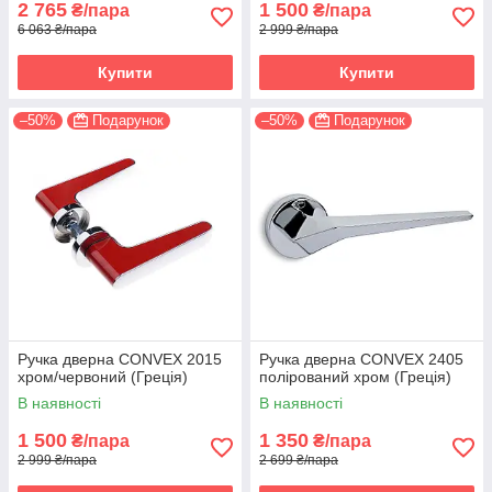
2 765
1 500
₴/пара
₴/пара
6 063 ₴/пара
2 999 ₴/пара
Купити
Купити
–50%
Подарунок
–50%
Подарунок
Ручка дверна CONVEX 2015
Ручка дверна CONVEX 2405
хром/червоний (Греція)
полірований хром (Греція)
В наявності
В наявності
1 500
1 350
₴/пара
₴/пара
2 999 ₴/пара
2 699 ₴/пара