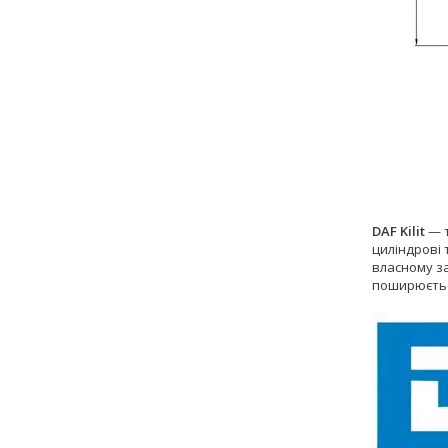
DAF Kilit
— т
циліндрові 
власному за
поширюється