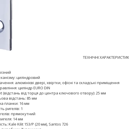
ТЕХНІЧНІ ХАРАКТЕРИСТИК
різний
еханізму: циліндровий
чення: алюмінієві двері, хвіртки, офісні та складські приміщення
равління: циліндр EURO DIN
t (відстань від торця до центра ключового отвору): 25 мм
ова відстань: 85 мм
а планки: 16 мм
сть ригелів: 1
игелів: прямокутний
ригеля: 14 мм
сть: Kale Kilit 153/P (20 мм), Santos 726