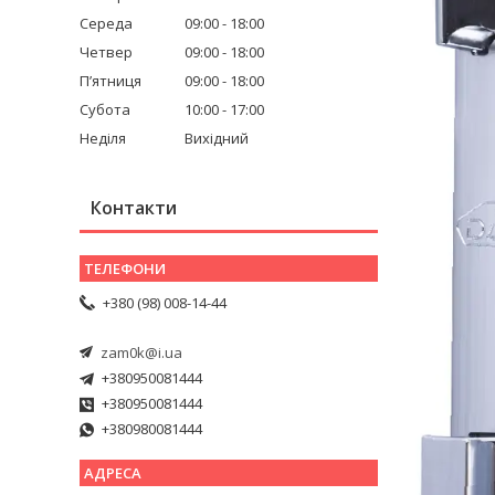
Середа
09:00
18:00
Четвер
09:00
18:00
Пʼятниця
09:00
18:00
Субота
10:00
17:00
Неділя
Вихідний
Контакти
+380 (98) 008-14-44
zam0k@i.ua
+380950081444
+380950081444
+380980081444