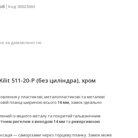
ріб
Код:
00023669
нів
за домовленістю
Kilit
511-20-P (без циліндра), хром
овлення у пластикові, металопластикові та металеві
цьовій планці шириною всього
16 мм
, замок ідеально
влений із міцного металу та покритий гальванічним
тним ригелем з виходом 14 мм
та
реверсивною
іксація — саморізами через торцеву планку. Замок може