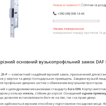
Немає в наявності
Оптом і в розд
+380 (98) 008-14-44
повернення товару протягом 14 д
Врізний основний вузькопрофільний замок DAF
1.25-P
— компактний і надійний врізний замок, призначений для встан
кож у хвіртки та двері господарських приміщень. Завдяки вузькій ли
для профільних дверних систем з обмеженим внутрішнім простором.
сний з циліндровими механізмами стандарту
Euro DIN
. Корпус вигото
аром у кольорі
нікель
, стійким до корозії. Оснащений
одним прямоку
 що дозволяє встановлювати його як на ліві, так і на праві двері.
я здійснюється врізним способом у підготовлене посадкове місце. Ф