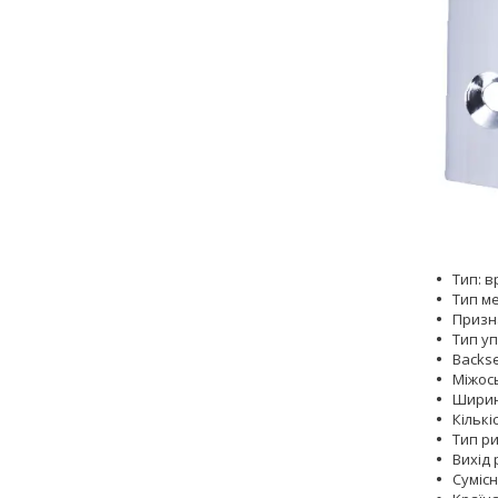
Тип: в
Тип м
Призна
Тип уп
Backse
Міжось
Ширин
Кількі
Тип р
Вихід 
Сумісні