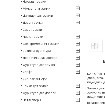
Накладні замки
Міжкімнатні замки
Циліндри для замків
Дверні ручки
Смарт замки
Навісні замки
Електромеханічні замки
Захисна фурнітура
Доводчики для дверей
Фурнітура для замків
Сейфи
DAF Kilit 51
двері, а та
Сигналізації AJAX
підходить 
Замки для сейфів
Замок сумі
захисним ш
Фурнітура для дверей
защіпкою
,
Петлі дверні
Встановленн