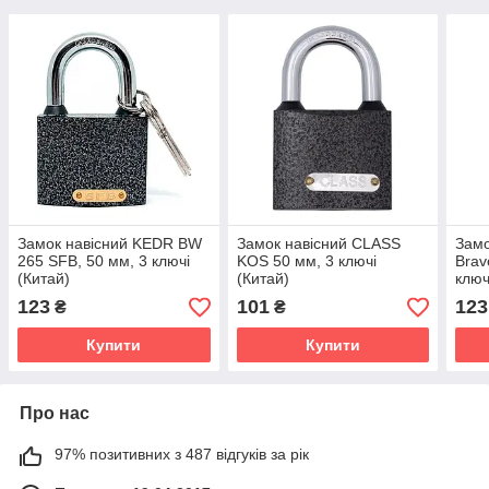
Замок навісний KEDR BW
Замок навісний CLASS
Замо
265 SFB, 50 мм, 3 ключі
KOS 50 мм, 3 ключі
Brav
(Китай)
(Китай)
ключ
123
101
123
₴
₴
Купити
Купити
Про нас
97% позитивних з 487 відгуків за рік