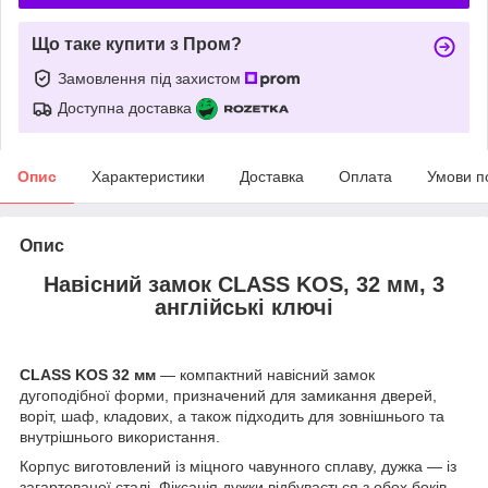
Що таке купити з Пром?
Замовлення під захистом
Доступна доставка
Опис
Характеристики
Доставка
Оплата
Умови п
Опис
Навісний замок CLASS KOS, 32 мм,
3
англійські ключі
CLASS KOS 32 мм
— компактний навісний замок
дугоподібної форми, призначений для замикання дверей,
воріт, шаф, кладових, а також підходить для зовнішнього та
внутрішнього використання.
Корпус виготовлений із міцного чавунного сплаву, дужка — із
загартованої сталі. Фіксація дужки відбувається з обох боків,