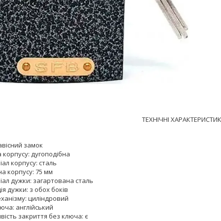
ТЕХНІЧНІ ХАРАКТЕРИСТИК
авісний замок
 корпусу: дугоподібна
ал корпусу: сталь
а корпусу: 75 мм
іал дужки: загартована сталь
ія дужки: з обох боків
еханізму: циліндровий
юча: англійський
вість закриття без ключа: є