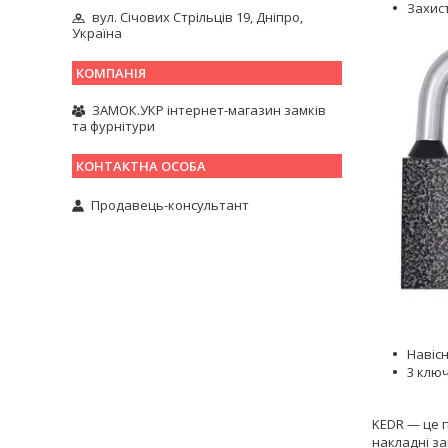
Захист
вул. Січових Стрільців 19, Дніпро,
Україна
ЗАМОК.УКР інтернет-магазин замків
та фурнітури
Продавець-консультант
Навіс
3 клю
KEDR — це п
накладні за