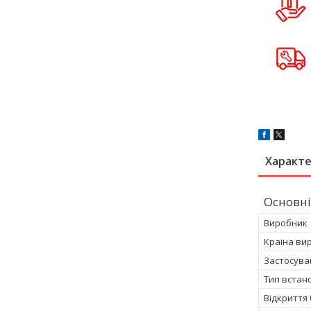
Характ
Основні
Виробник
Країна ви
Застосува
Тип встан
Відкриття