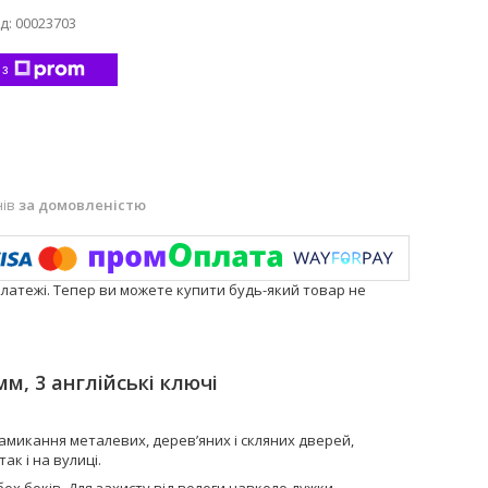
д:
00023703
 з
нів
за домовленістю
платежі. Тепер ви можете купити будь-який товар не
м, 3 англійські ключі
микання металевих, дерев’яних і скляних дверей,
ак і на вулиці.
обох боків. Для захисту від вологи навколо дужки