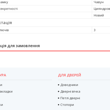
замку
Чавун
секретності
Циліндро
Новий
ктація
ключів
3
ція для замовлення
УРА
ДЛЯ ДВЕРЕЙ
ри
Доводчики
акладки
Дверні вічка
Петлі дверні
ки
Стопори