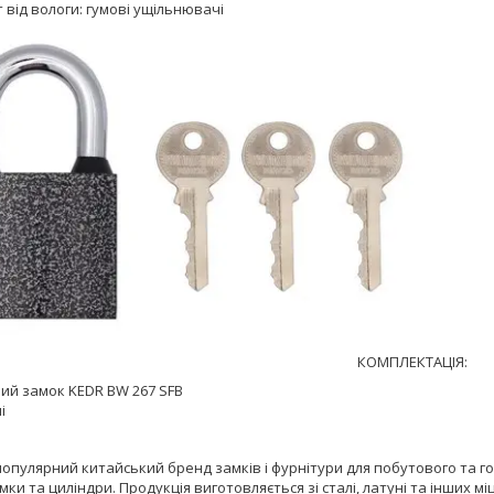
 від вологи: гумові ущільнювачі
КОМПЛЕКТАЦІЯ:
ний замок KEDR BW 267 SFB
чі
опулярний китайський бренд замків і фурнітури для побутового та гос
мки та циліндри. Продукція виготовляється зі сталі, латуні та інших мі