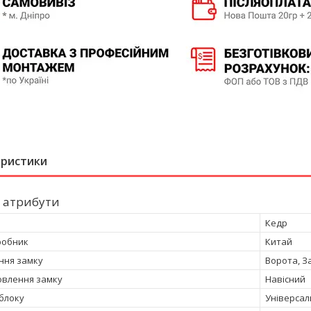
еристики
 атрибути
Кедр
робник
Китай
ння замку
Ворота, За
овлення замку
Навісний
 блоку
Універсал