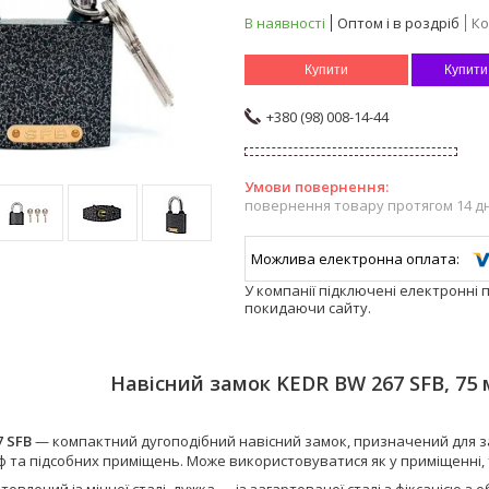
В наявності
Оптом і в роздріб
Ко
Купити
Купити
+380 (98) 008-14-44
повернення товару протягом 14 д
У компанії підключені електронні 
покидаючи сайту.
Навісний замок KEDR BW 267 SFB, 75 м
7 SFB
— компактний дугоподібний навісний замок, призначений для за
ф та підсобних приміщень. Може використовуватися як у приміщенні, т
товлений із міцної сталі, дужка — із загартованої сталі з фіксацією з 