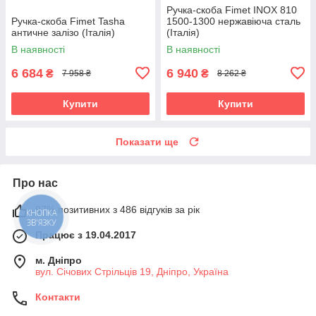
Ручка-скоба Fimet INOX 810
Ручка-скоба Fimet Tasha
1500-1300 нержавіюча сталь
античне залізо (Італія)
(Італія)
В наявності
В наявності
6 684
6 940
₴
₴
7 958 ₴
8 262 ₴
Купити
Купити
Показати ще
Про нас
97% позитивних з 486 відгуків за рік
КНОПКА
ЗВ'ЯЗКУ
Працює з 19.04.2017
м. Дніпро
вул. Січових Стрільців 19, Дніпро, Україна
Контакти