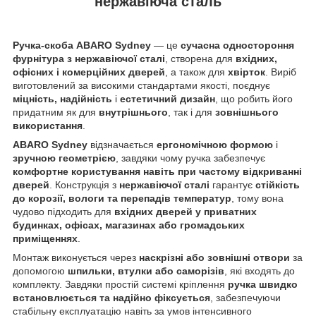
нержавіюча сталь
Ручка-скоба ABARO Sydney
— це
сучасна одностороння
фурнітура з нержавіючої сталі
, створена для
вхідних,
офісних і комерційних дверей
, а також для
хвірток
. Виріб
виготовлений за високими стандартами якості, поєднує
міцність, надійність
і
естетичний дизайн
, що робить його
придатним як для
внутрішнього
, так і для
зовнішнього
використання
.
ABARO Sydney
відзначається
ергономічною формою
і
зручною геометрією
, завдяки чому ручка забезпечує
комфортне користування навіть при частому відкриванні
дверей
. Конструкція з
нержавіючої сталі
гарантує
стійкість
до корозії, вологи та перепадів температур
, тому вона
чудово підходить для
вхідних дверей у приватних
будинках, офісах, магазинах або громадських
приміщеннях
.
Монтаж виконується через
наскрізні або зовнішні отвори
за
допомогою
шпильки, втулки або саморізів
, які входять до
комплекту. Завдяки простій системі кріплення
ручка швидко
встановлюється та надійно фіксується
, забезпечуючи
стабільну експлуатацію навіть за умов інтенсивного