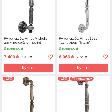
Ручка-скоба Fimet Michelle
Ручка-скоба Fimet 1028
античне срібло (Італія)
Tasha хром (Італія)
В наявності
В наявності
7 400
6 066
₴
₴
8 810 ₴
7 221 ₴
Купити
Купити
–16%
–16%
Подарунок