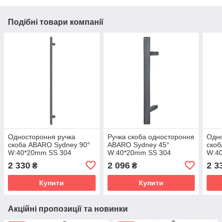
Подібні товари компанії
Одностороння ручка
Ручка скоба одностороння
Одно
скоба ABARO Sydney 90°
ABARO Sydney 45°
скоб
W:40*20mm SS 304
W:40*20mm SS 304
W:4
антрацит RAL 7016
антрацит RAL 7016
чорн
2 330
2 096
2 3
₴
₴
(Україна)
(Україна)
(Укр
Купити
Купити
Акційні пропозиції та новинки