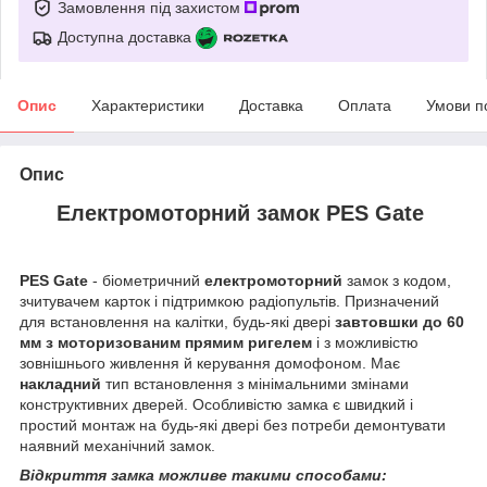
Замовлення під захистом
Доступна доставка
Опис
Характеристики
Доставка
Оплата
Умови п
Опис
Електромоторний замок PES Gate
PES Gate
- біометричний
електромоторний
замок з кодом,
зчитувачем карток і підтримкою радіопультів. Призначений
для встановлення на калітки, будь-які двері
завтовшки до 60
мм
з моторизованим прямим ригелем
і з можливістю
зовнішнього живлення й керування домофоном. Має
накладний
тип встановлення з мінімальними змінами
конструктивних дверей. Особливістю замка є швидкий і
простий монтаж на будь-які двері без потреби демонтувати
наявний механічний замок.
Відкриття замка можливе такими способами: