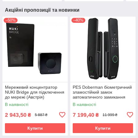
Акційні пропозиції та новинки
–50%
–40%
Мережевий концентратор
PES Doberman біометричний
NUKI Bridge для підключення
зламостійкий замок
до мережі (Австрія)
автоматичного замикання
В наявності
В наявності
2 943,50
7 199,40
₴
₴
5 887 ₴
11 999 ₴
Купити
Купити