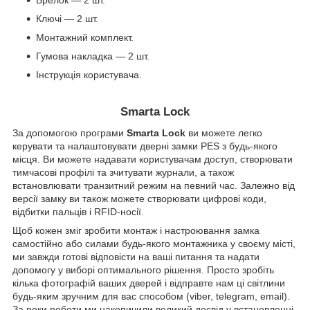
Брелок — 2 шт.
Ключі — 2 шт.
Монтажний комплект.
Гумова накладка — 2 шт.
Інструкція користувача.
Smarta Lock
За допомогою програми
Smarta Lock
ви можете легко
керувати та налаштовувати дверні замки PES з будь-якого
місця. Ви можете надавати користувачам доступ, створювати
тимчасові профілі та зчитувати журнали, а також
встановлювати транзитний режим на певний час. Залежно від
версії замку ви також можете створювати цифрові коди,
відбитки пальців і RFID-носії.
Щоб кожен зміг зробити монтаж і настроювання замка
самостійно або силами будь-якого монтажника у своєму місті,
ми завжди готові відповісти на ваші питання та надати
допомогу у виборі оптимального рішення. Просто зробіть
кілька фотографій ваших дверей і відправте нам ці світлини
будь-яким зручним для вас способом (viber, telegram, email).
За роки роботи ми накопичили великий досвід у встановленні