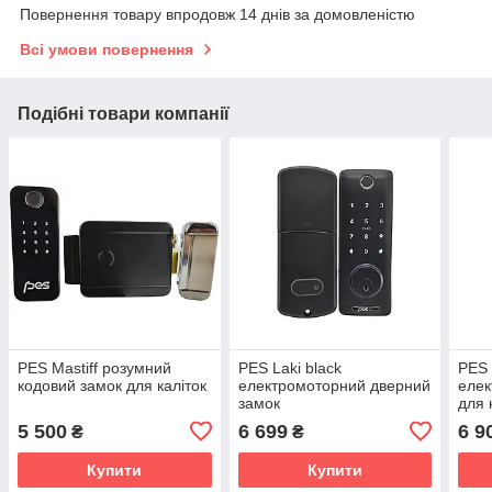
Повернення товару впродовж 14 днів за домовленістю
Всі умови повернення
Подібні товари компанії
PES Mastiff розумний
PES Laki black
PES 
кодовий замок для каліток
електромоторний дверний
елек
замок
для 
5 500
6 699
6 9
₴
₴
Купити
Купити