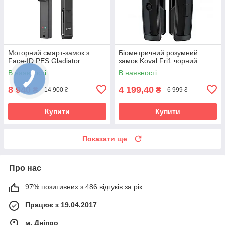
Моторний смарт-замок з
Біометричний розумний
Face-ID PES Gladiator
замок Koval Fri1 чорний
В наявності
В наявності
8 940
4 199,40
₴
₴
14 900 ₴
6 999 ₴
Купити
Купити
Показати ще
Про нас
97% позитивних з 486 відгуків за рік
Працює з 19.04.2017
м. Дніпро