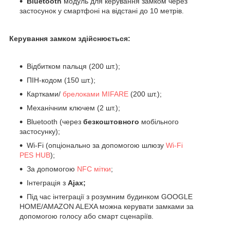
Bluetooth
модуль для керування замком через
застосунок у смартфоні на відстані до 10 метрів.
Керування замком
здійснюється:
Відбитком пальця (200 шт.);
ПІН-кодом (150 шт.);
Картками/
брелоками MIFARE
(200 шт.);
Механічним ключем (2 шт.);
Bluetooth (через
безкоштовного
мобільного
застосунку);
Wi-Fi (опціонально за допомогою шлюзу
Wi-Fi
PES
HUB
);
За допомогою
NFC мітки
;
Інтеграція з
Ajax;
Під час інтеграції з розумним будинком GOOGLE
HOME/AMAZON ALEXA можна керувати замками за
допомогою голосу або смарт сценаріїв.