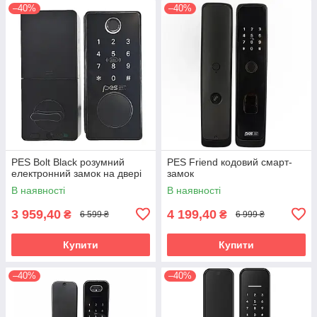
–40%
–40%
PES Bolt Black розумний
PES Friend кодовий смарт-
електронний замок на двері
замок
В наявності
В наявності
3 959,40
4 199,40
₴
₴
6 599 ₴
6 999 ₴
Купити
Купити
–40%
–40%