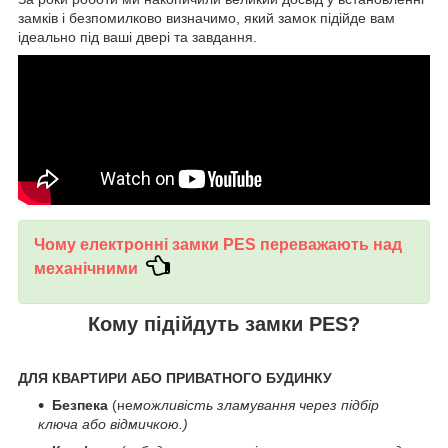
замків і безпомилково визначимо, який замок підійде вам
ідеально під ваші двері та завдання.
Чому електронні замки PES переважають над
механічними
Кому підійдуть замки PES?
ДЛЯ КВАРТИРИ АБО ПРИВАТНОГО БУДИНКУ
Безпека
(не
можливість зламування через підбір
ключа або відмичкою.)