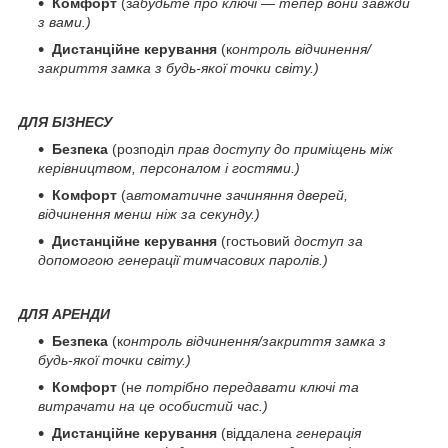
Комфорт
(з
абудьте про ключі — тепер вони завжди
з вами.)
Дистанційне керування
(к
онтроль відчинення/
закриття замка з будь-якої точки світу.)
ДЛЯ БІЗНЕСУ
Безпека
(розподіл
прав доступу до приміщень між
керівництвом, персоналом і гостями.)
Комфорт
(а
втоматичне зачиняння дверей,
відчинення менш ніж за секунду.)
Дистанційне керування
(гостьовий
доступ за
допомогою генерації тимчасових паролів.)
ДЛЯ АРЕНДИ
Безпека
(к
онтроль відчинення/закриття замка з
будь-якої точки світу.)
Комфорт
(н
е потрібно передавати ключі та
витрачати на це особистий час.)
Дистанційне керування
(віддалена
генерація