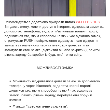
Рекомендується додатково придбати
шлюз
Wi-Fi PES
HUB
.
Він дасть змогу, маючи доступ в інтернет, відкривати замок за
допомогою телефона, видаляти/змінювати наявні паролі,
подивитися хто, яким способом і в який час відчиняв замок,
отримувати PUSH повідомлення відразу ж після відкриття
замка із зазначенням часу та імені, контролювати та
запитувати стан замка (відкритий він або закритий), бачити
рівень заряду батарейок із будь-якої точки світу.
МОЖЛИВОСТІ ЗАМКА
Можливість відкривати/закривати замок за допомогою
телефону через bluetooth, видаляти наявні паролі,
дивитися хто, яким способом і в який час відкривав
замок і бачити рівень заряду, перебуваючи поруч із
замком.
Функція "
автоматичне закриття
".