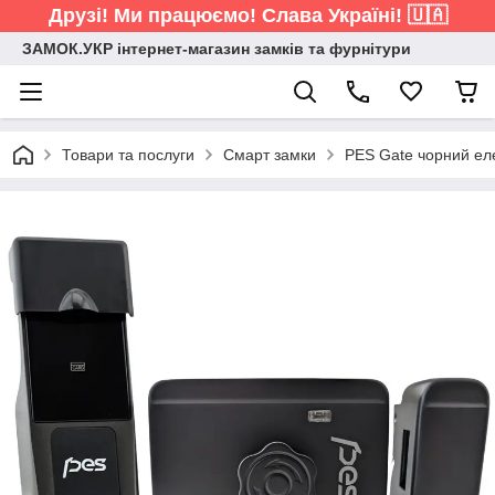
Друзі! Ми працюємо! Слава Україні! 🇺🇦
ЗАМОК.УКР інтернет-магазин замків та фурнітури
Товари та послуги
Смарт замки
PES Gate чорний ел