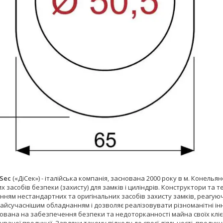
Sec
(«ДіСек») - італійська компанія, заснована 2000 року в м. Конель
х засобів безпеки (захисту) для замків і циліндрів. Конструктори та
ням нестандартних та оригінальних засобів захисту замків, реагуюч
йсучаснішим обладнанням і дозволяє реалізовувати різноманітні іннов
ована на забезпечення безпеки та недоторканності майна своїх клієнті
ваної продукції. Завдяки такому підходу до своєї діяльності, продукц