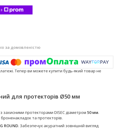
 з
нів
за домовленістю
платежі. Тепер ви можете купити будь-який товар не
ний для протекторів Ø50 мм
із захисними протекторами DISEC діаметром
50 мм
.
 броненакладок та протекторів.
AG ROUND
. Забезпечує акуратний зовнішній вигляд