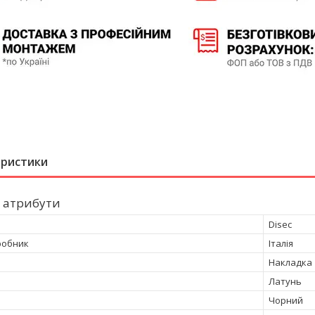
еристики
 атрибути
Disec
робник
Італія
Накладка
Латунь
Чорний