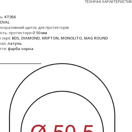
ТЕХНІЧНІ ХАРАКТЕРИСТИК
ь:
KT056
OVAL
декоративний щиток для протекторів
ість: протектори Ø
50 мм
 серії:
BDS, DIAMOND, KRIPTON, MONOLITO, MAG ROUND
іал:
латунь
ття:
фарба чорна