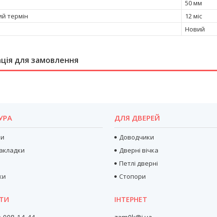
50 мм
ий термін
12 міс
Новий
ція для замовлення
УРА
ДЛЯ ДВЕРЕЙ
ри
Доводчики
акладки
Дверні вічка
Петлі дверні
ки
Стопори