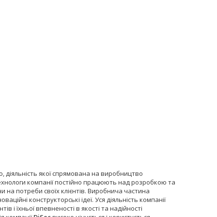
яно, діяльність якої спрямована на виробництво
 технологи компанії постійно працюють над розробкою та
и на потреби своїх клієнтів. Виробнича частина
аційні конструкторські ідеї. Уся діяльність компанії
в і їхньої впевненості в якості та надійності
ія компанії
DiSec
високо цінується і користується