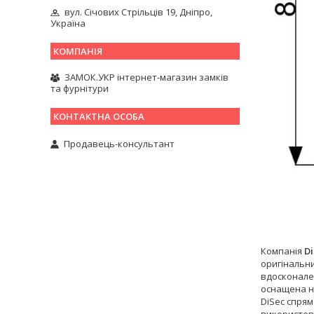
вул. Січових Стрільців 19, Дніпро,
Україна
ЗАМОК.УКР інтернет-магазин замків
та фурнітури
Продавець-консультант
Компанія
Di
оригінальни
вдосконален
оснащена на
DiSec спрям
використову