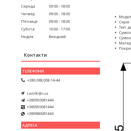
Середа
09:00
18:00
Четвер
09:00
18:00
Модел
Пʼятниця
09:00
18:00
Серія:
Тип: 
Субота
10:00
17:00
Сумісн
Неділя
Вихідний
Сумісні
Матер
Покри
Контакти
+380 (98) 008-14-44
zam0k@i.ua
+380950081444
+380950081444
+380980081444