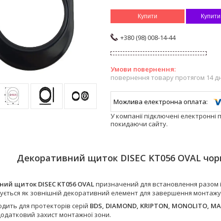
Купити
Купити
+380 (98) 008-14-44
повернення товару протягом 14 д
У компанії підключені електронні 
покидаючи сайту.
Декоративний щиток DISEC KT056 OVAL чор
ний щиток DISEC KT056 OVAL
призначений для встановлення разом 
ується як зовнішній декоративний елемент для завершення монтажу
одить для протекторів серій
BDS, DIAMOND, KRIPTON, MONOLITO, M
додатковий захист монтажної зони.