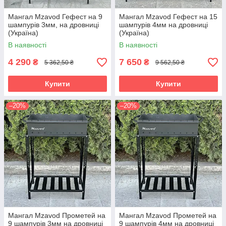
Мангал Mzavod Гефест на 9
Мангал Mzavod Гефест на 15
шампурів 3мм, на дровниці
шампурів 4мм на дровниці
(Україна)
(Україна)
В наявності
В наявності
4 290
7 650
₴
₴
5 362,50 ₴
9 562,50 ₴
Купити
Купити
–20%
–20%
Мангал Mzavod Прометей на
Мангал Mzavod Прометей на
9 шампурів 3мм на дровниці
9 шампурів 4мм на дровниці