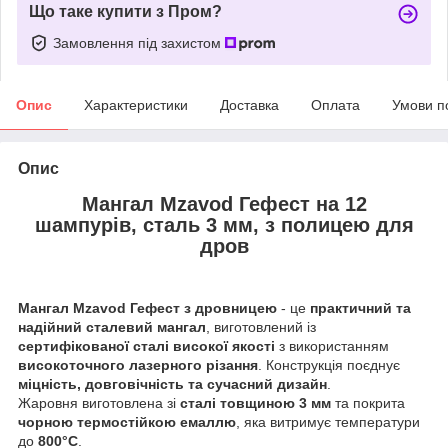
Що таке купити з Пром?
Замовлення під захистом
Опис
Характеристики
Доставка
Оплата
Умови п
Опис
Мангал Mzavod Гефест на 12
шампурів, сталь 3 мм, з полицею для
дров
Мангал Mzavod Гефест з дровницею
- це
практичний та
надійний сталевий мангал
, виготовлений із
сертифікованої сталі високої якості
з використанням
високоточного лазерного різання
. Конструкція поєднує
міцність, довговічність та сучасний дизайн
.
Жаровня виготовлена зі
сталі товщиною 3 мм
та покрита
чорною термостійкою емаллю
, яка витримує температури
до
800°C
.