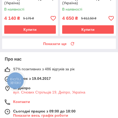
(Україна)
(Україна)
В наявності
В наявності
4 140
4 650
₴
₴
5 175 ₴
5 812,50 ₴
Купити
Купити
Показати ще
Про нас
97% позитивних з 486 відгуків за рік
Працює з 19.04.2017
КНОПКА
ЗВ'ЯЗКУ
м. Дніпро
вул. Січових Стрільців 19, Дніпро, Україна
Контакти
Сьогодні працює з 09:00 до 18:00
Показати весь графік роботи