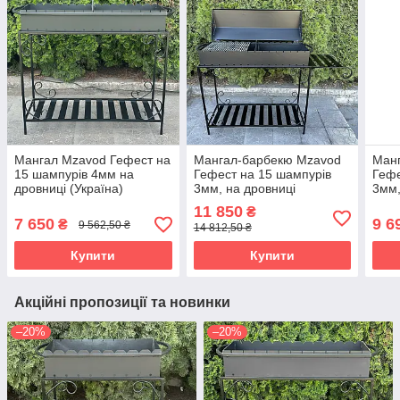
Мангал Mzavod Гефест на
Мангал-барбекю Mzavod
Ман
15 шампурів 4мм на
Гефест на 15 шампурів
Гефе
дровниці (Україна)
3мм, на дровниці
3мм,
(Україна)
(Укр
11 850
₴
7 650
9 6
₴
9 562,50 ₴
14 812,50 ₴
Купити
Купити
Акційні пропозиції та новинки
–20%
–20%