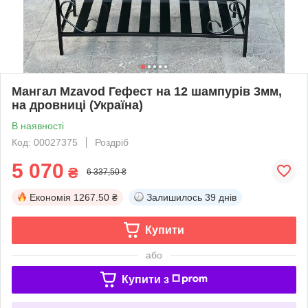
Мангал Mzavod Гефест на 12 шампурів 3мм,
на дровниці (Україна)
В наявності
Код: 00027375
Роздріб
5 070
₴
6 337,50 ₴
Економія
1267.50 ₴
Залишилось
39 днів
Купити
або
Купити з