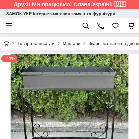
Друзі! Ми працюємо! Слава Україні! 🇺🇦
ЗАМОК.УКР інтернет-магазин замків та фурнітури
Товари та послуги
Мангали
Зварні мангали на дровни
–20%