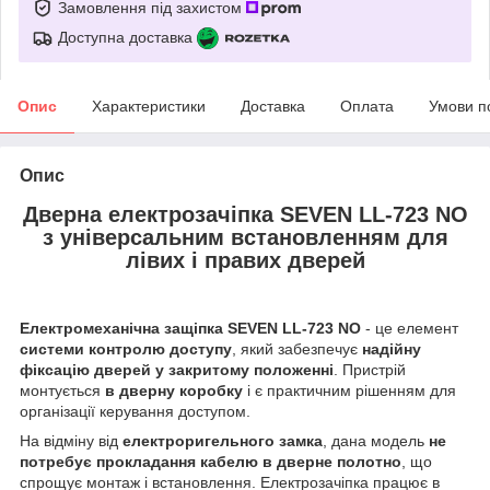
Замовлення під захистом
Доступна доставка
Опис
Характеристики
Доставка
Оплата
Умови п
Опис
Дверна електрозачіпка SEVEN LL-723 NO
з універсальним встановленням для
лівих і правих дверей
Електромеханічна защіпка SEVEN LL-723 NO
- це елемент
системи контролю доступу
, який забезпечує
надійну
фіксацію дверей у закритому положенні
. Пристрій
монтується
в дверну коробку
і є практичним рішенням для
організації керування доступом.
На відміну від
електроригельного замка
, дана модель
не
потребує прокладання кабелю в дверне полотно
, що
спрощує монтаж і встановлення. Електрозачіпка працює в