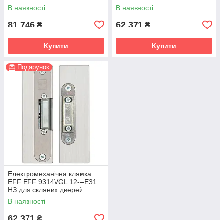
В наявності
В наявності
81 746
62 371
₴
₴
Купити
Купити
Подарунок
Електромеханічна клямка
EFF EFF 9314VGL 12---E31
НЗ для скляних дверей
В наявності
62 371
₴