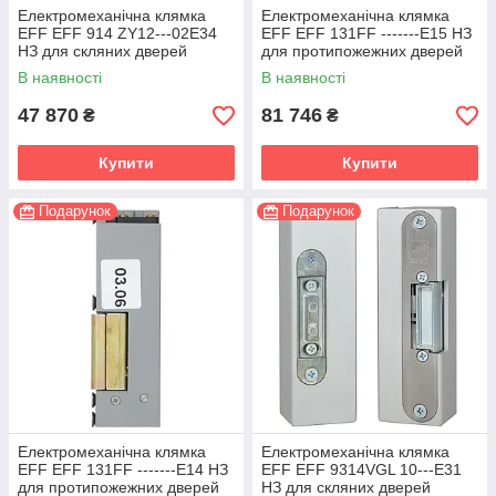
Електромеханічна клямка
Електромеханічна клямка
EFF EFF 914 ZY12---02E34
EFF EFF 131FF -------E15 НЗ
НЗ для скляних дверей
для протипожежних дверей
В наявності
В наявності
47 870
81 746
₴
₴
Купити
Купити
Подарунок
Подарунок
Електромеханічна клямка
Електромеханічна клямка
EFF EFF 131FF -------E14 НЗ
EFF EFF 9314VGL 10---E31
для протипожежних дверей
НЗ для скляних дверей