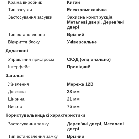
Країна виробник
Китай
Тип засувки
Електромеханічна
Застосування засувки
Захисна конструкція,
Металеві двері, Дерев'яні
двері
Тип встановлення
Врізний
Відкриття блоку
Універсальне
Додаткові
Управління пристроєм
СКУД (опціонально)
Інтерфейс
Провідний
Загальні
Живлення
Мережа 12В
Довжина
28 мм
Ширина
21 мм
Висота
75 мм
Користувальницькі характеристики
Застосування замку
Дерев'яні двері, Металеві
двері
Тип встановлення замку
Врізний