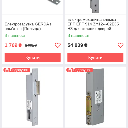
Електромеханічна клямка
Електрозасувка GERDA з
EFF EFF 914 ZY12---02E35
пам'яттю (Польща)
НЗ для скляних дверей
В наявності
В наявності
1 769
54 839
₴
₴
2 081 ₴
Купити
Купити
Подарунок
Подарунок