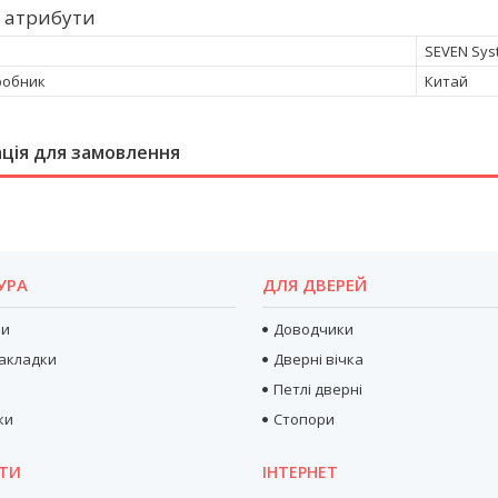
 атрибути
SEVEN Sys
робник
Китай
ція для замовлення
УРА
ДЛЯ ДВЕРЕЙ
ри
Доводчики
акладки
Дверні вічка
Петлі дверні
ки
Стопори