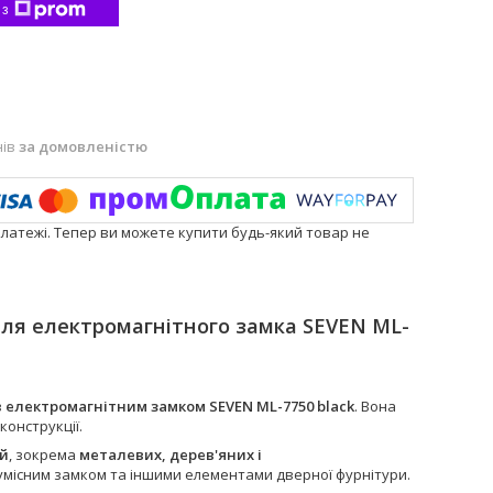
 з
нів
за домовленістю
платежі. Тепер ви можете купити будь-який товар не
для електромагнітного замка SEVEN ML-
з
електромагнітним замком SEVEN ML-7750 black
. Вона
онструкції.
ей
, зокрема
металевих, дерев'яних і
 сумісним замком та іншими елементами дверної фурнітури.