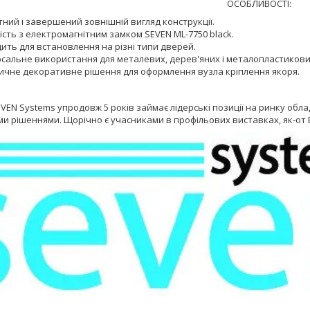
ОСОБЛИВОСТІ:
ний і завершений зовнішній вигляд конструкції.
ість з електромагнітним замком SEVEN ML-7750 black.
ить для встановлення на різні типи дверей.
рсальне використання для металевих, дерев'яних і металопластикови
ичне декоративне рішення для оформлення вузла кріплення якоря.
VEN Systems упродовж 5 років займає лідерські позиції на ринку обл
 рішеннями. Щорічно є учасниками в профільових виставках, як-от Exp