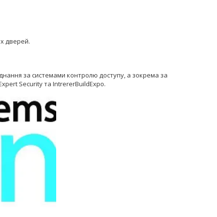
х дверей.
аднання за системами контролю доступу, а зокрема за
ert Security та IntrererBuildExpo.