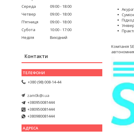
Середа
09:00
18:00
Акурат
Четвер
09:00
18:00
Сумісн
Підход
Пʼятниця
09:00
18:00
Уніве
Субота
10:00
17:00
Практ
Неділя
Вихідний
Компанія SE
автономними
Контакти
+380 (98) 008-14-44
zam0k@i.ua
+380950081444
+380950081444
+380980081444