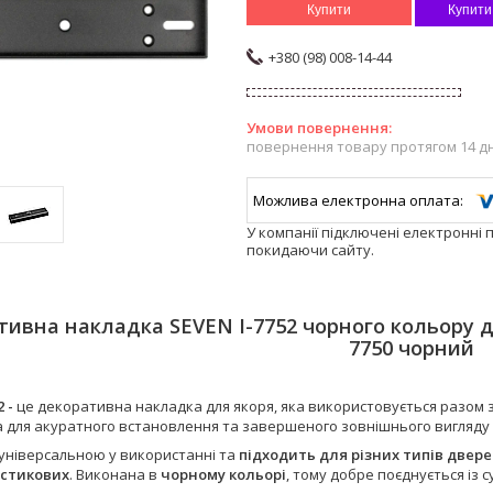
Купити
Купити
+380 (98) 008-14-44
повернення товару протягом 14 д
У компанії підключені електронні 
покидаючи сайту.
ивна накладка SEVEN I-7752 чорного кольору 
7750 чорний
 -
це декоративна накладка для якоря, яка використовується разом 
 для акуратного встановлення та завершеного зовнішнього вигляду к
 універсальною у використанні та
підходить для різних типів двер
стикових
. Виконана в
чорному кольорі
, тому добре поєднується із