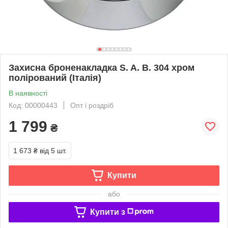
Захисна броненакладка S. A. B. 304 хром
полірований (Італія)
В наявності
Код: 00000443
Опт і роздріб
1 799
₴
1 673 ₴
від 5 шт.
Купити
або
Купити з