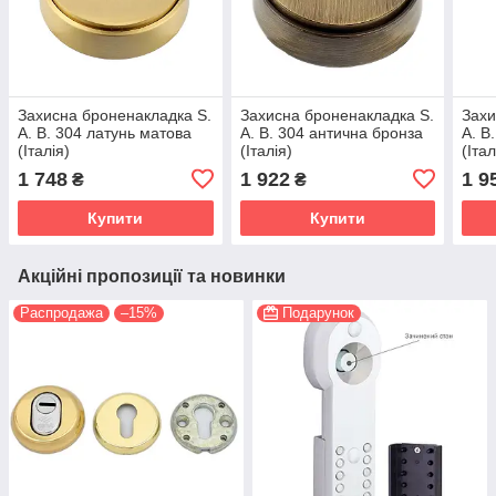
Захисна броненакладка S.
Захисна броненакладка S.
Захи
A. B. 304 латунь матова
A. B. 304 антична бронза
A. B
(Італія)
(Італія)
(Італ
1 748
1 922
1 9
₴
₴
Купити
Купити
Акційні пропозиції та новинки
Распродажа
–15%
Подарунок