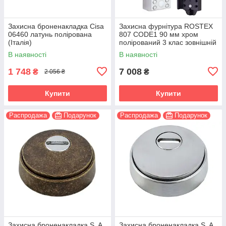
Захисна броненакладка Cisa
Захисна фурнітура ROSTEX
06460 латунь полірована
807 CODE1 90 мм хром
(Італія)
полірований 3 клас зовнішній
CR (Чехія)
В наявності
В наявності
1 748
7 008
₴
₴
2 056 ₴
Купити
Купити
Распродажа
Подарунок
Распродажа
Подарунок
Захисна броненакладка S. A.
Захисна броненакладка S. A.