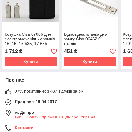
Котушка Cisa 07086 для
Відповідна планка для
Коту
електромеханічних замків
замку Cisa 06462.01
елек
16215, 15.535, 17.685
(Італія)
1201
(Італія)
1 712
451
1 6
₴
₴
Купити
Купити
Про нас
97% позитивних з 487 відгуків за рік
Працює з 19.04.2017
м. Дніпро
вул. Січових Стрільців 19, Дніпро, Україна
Контакти