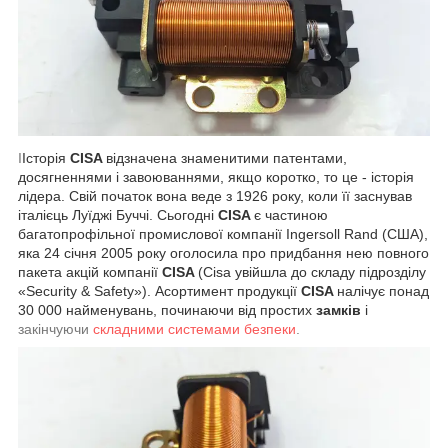
І
Історія
CISA
відзначена знаменитими патентами,
досягненнями і завоюваннями, якщо коротко, то це - історія
лідера. Свій початок вона веде з 1926 року, коли її заснував
італієць Луїджі Буччі. Сьогодні
CISA
є частиною
багатопрофільної промислової компанії Ingersoll Rand (США),
яка 24 січня 2005 року оголосила про придбання нею повного
пакета акцій компанії
CISA
(Cisa увійшла до складу підрозділу
«Security & Safety»). Асортимент продукції
CISA
налічує понад
30 000 найменувань, починаючи від простих
замків
і
закінчуючи
складними системами безпеки
.