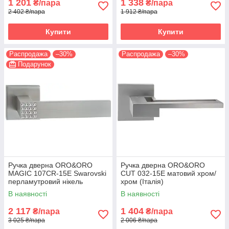
1 201
1 338
₴/пара
₴/пара
2 402 ₴/пара
1 912 ₴/пара
Купити
Купити
Распродажа
–30%
Распродажа
–30%
Подарунок
Ручка дверна ORO&ORO
Ручка дверна ORO&ORO
MAGIC 107СR-15E Swarovski
CUT 032-15E матовий хром/
перламутровий нікель
хром (Італія)
(Італія)
В наявності
В наявності
2 117
1 404
₴/пара
₴/пара
3 025 ₴/пара
2 006 ₴/пара