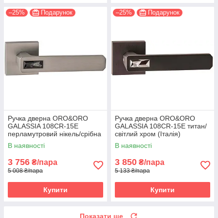
–25%
Подарунок
–25%
Подарунок
Ручка дверна ORO&ORO
Ручка дверна ORO&ORO
GALASSIA 108СR-15E
GALASSIA 108СR-15E титан/
перламутровий нікель/срібна
світлий хром (Італія)
ніч (Італія)
В наявності
В наявності
3 756
3 850
₴/пара
₴/пара
5 008 ₴/пара
5 133 ₴/пара
Купити
Купити
Показати ще