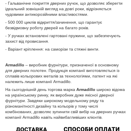
- Гальванічне покриття дверних ручок, що дозволяє зберегти
ідеальний зовнішній вигляд на довгі роки, відрізняється
чудовими антикорозійними властивостями.
- 500 000 циклів відкриття/зачинення, що гарантує
безвідмовну роботу дверей на багато років.
- У ручках встановлені гартовані пружини, що забезпечують
захист від провисання.
- Варіант кріплення: на саморізи та стяжні винти.
Armadillo
– виробник фурнітури, призначеної в основному
для дверних полотен. Продукція компанії виготовляється із
сплавів кольорових металів за технологіями, патент на які
належить лише компанії Armadillo.
На сьогоднішній день торгова марка
Armadillo
широко відома
на українському ринку, як виробник дуже якісної дверної
фурнітури. Завдяки широкому модельному ряду та
різноманітності дизайну та кольорів у тому числі
комбінованих, дозволяє зупинити свій вибір на дверних ручках
компанії Armadillo навіть найвибагливіших клієнтів.