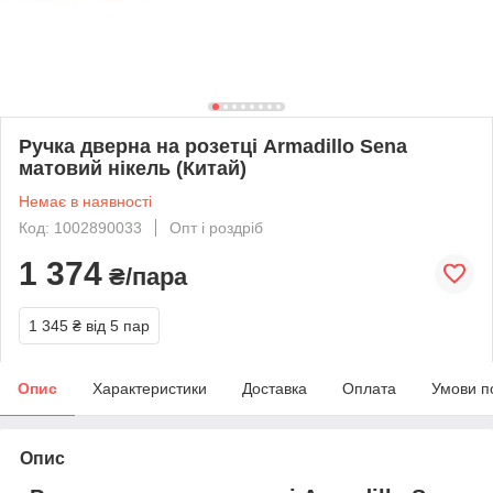
Ручка дверна на розетці Armadillo Sena
матовий нікель (Китай)
Немає в наявності
Код: 1002890033
Опт і роздріб
1 374
₴/пара
1 345 ₴
від 5 пар
Опис
Характеристики
Доставка
Оплата
Умови п
Опис