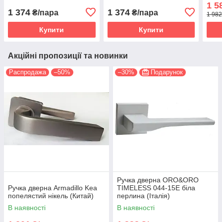
(Кит
1 5
1 374
1 374
₴/пара
₴/пара
1 982
Купити
Купити
Акційні пропозиції та новинки
Распродажа
–50%
–30%
Подарунок
Ручка дверна ORO&ORO
Ручка дверна Armadillo Kea
TIMELESS 044-15E біла
попелястий нікель (Китай)
перлина (Італія)
В наявності
В наявності