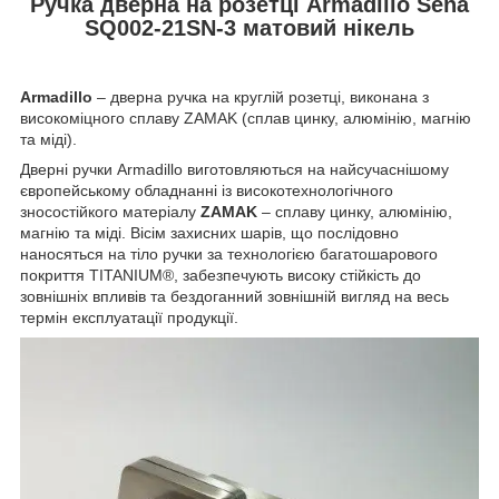
Ручка дверна на розетці Armadillo Sena
SQ002-21SN-3 матовий нікель
Armadillo
– дверна ручка на круглій розетці, виконана з
високоміцного сплаву ZAMAK (сплав цинку, алюмінію, магнію
та міді).
Дверні ручки Armadillo виготовляються на найсучаснішому
європейському обладнанні із високотехнологічного
зносостійкого матеріалу
ZAMAK
– сплаву цинку, алюмінію,
магнію та міді. Вісім захисних шарів, що послідовно
наносяться на тіло ручки за технологією багатошарового
покриття TITANIUM®, забезпечують високу стійкість до
зовнішніх впливів та бездоганний зовнішній вигляд на весь
термін експлуатації продукції.