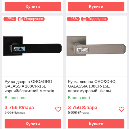
Купити
Купити
–25%
Подарунок
–25%
Подарунок
Ручка дверна ORO&ORO
Ручка дверна ORO&ORO
GALASSIA 108СR-15E
GALASSIA 108СR-15E
чорний/блакитний металік
перламутровий нікель/
(Італія)
світлий хром (Італія)
В наявності
В наявності
3 756
3 756
₴/пара
₴/пара
5 008 ₴/пара
5 008 ₴/пара
Купити
Купити