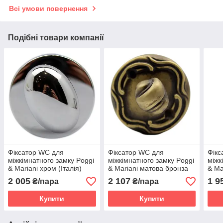
Всі умови повернення
Подібні товари компанії
Фіксатор WC для
Фіксатор WC для
Фікс
міжкімнатного замку Poggi
міжкімнатного замку Poggi
міжк
& Mariani хром (Італія)
& Mariani матова бронза
& Ma
(Італія)
полі
2 005
2 107
1 9
₴/пара
₴/пара
Купити
Купити