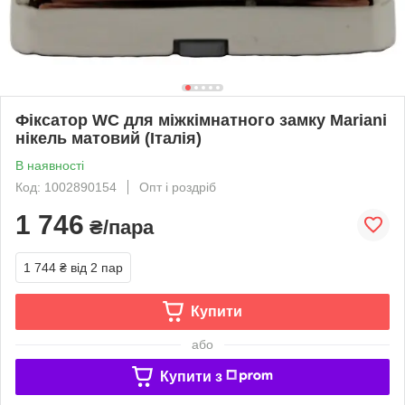
Фіксатор WC для міжкімнатного замку Mariani
нікель матовий (Італія)
В наявності
Код: 1002890154
Опт і роздріб
1 746
₴/пара
1 744 ₴
від 2 пар
Купити
або
Купити з