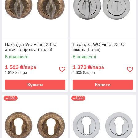
Накладка WC Fimet 231C
Накладка WC Fimet 231C
антична бронза (Італія)
нікель (Італія)
В наявності
В наявності
1 523
1 373
₴/пара
₴/пара
1 813 ₴/пара
1 635 ₴/пара
Купити
Купити
–16%
–16%