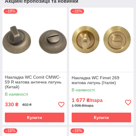
Акційні пропозиції та новинки
–18%
–16%
Накладка WC Comit CMWC-
Накладка WC Fimet 269
59 R матова антична латунь
матова латунь (Італія)
(Китай)
В наявності
В наявності
1 677
₴/пара
330
₴
402 ₴
1 996 ₴/пара
Купити
Купити
–16%
–16%