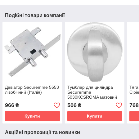
Подібні товари компанії
Девіатор Securemme 5653
Тумблер для циліндра
Тяга
лівобічний (Італія)
Securemme
Cipi
5030KCSROMA матовий
хром (Італія)
966
506
768
₴
₴
Купити
Купити
Акційні пропозиції та новинки