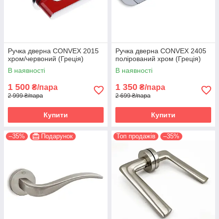
Ручка дверна CONVEX 2015
Ручка дверна CONVEX 2405
хром/червоний (Греція)
полірований хром (Греція)
В наявності
В наявності
1 500
1 350
₴/пара
₴/пара
2 999 ₴/пара
2 699 ₴/пара
Купити
Купити
–35%
Подарунок
Топ продажів
–35%