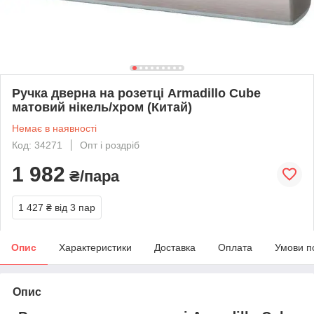
Ручка дверна на розетці Armadillo Cube
матовий нікель/хром (Китай)
Немає в наявності
Код: 34271
Опт і роздріб
1 982
₴/пара
1 427 ₴
від 3 пар
Опис
Характеристики
Доставка
Оплата
Умови п
Опис