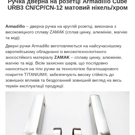
Ручка дверна на розетці Armadillo Cube
URB3 CN/CP/CN-12 матовий нікель/хром
Armadillo
– дверна ручка на круглій розетці, виконана з
високоміцного сплаву ZAMAK (сплав цинку, алюмінію, магнію
та міді).
Дверні ручки Armadillo виготовляються на найсучаснішому
європейському
обладнанні із високотехнологічного
зносостійкого матеріалу
ZAMAK
– сплаву цинку, алюмінію,
магнію та міді. Вісім захисних шарів, що послідовно
наносяться на тіло ручки за технологією багатошарового
покриття TITANIUM®, забезпечують високу стійкість до
зовнішніх впливів та бездоганний зовнішній вигляд на весь
термін експлуатації продукції.