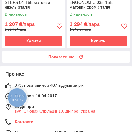
STEPS 04-16E матовий
ERGONOMIC 035-16E
нікель (Італія)
матовий хром (Італія)
В наявності
В наявності
1 207
1 294
₴/пара
₴/пара
1 724 ₴/пара
1 848 ₴/пара
Купити
Купити
Показати ще
Про нас
97% позитивних з 487 відгуків за рік
Працює з 19.04.2017
КНОПКА
ЗВ'ЯЗКУ
м. Дніпро
вул. Січових Стрільців 19, Дніпро, Україна
Контакти