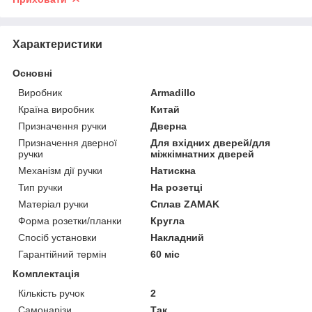
Характеристики
Основні
Виробник
Armadillo
Країна виробник
Китай
Призначення ручки
Дверна
Призначення дверної
Для вхідних дверей/для
ручки
міжкімнатних дверей
Механізм дії ручки
Натискна
Тип ручки
На розетці
Матеріал ручки
Сплав ZAMAK
Форма розетки/планки
Кругла
Спосіб установки
Накладний
Гарантійний термін
60 міс
Комплектація
Кількість ручок
2
Самонарізи
Так