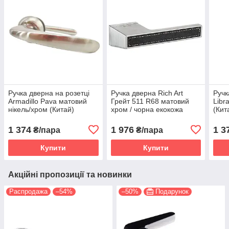
Ручка дверна на розетці
Ручка дверна Rich Art
Ручк
Armadillo Pava матовий
Грейт 511 R68 матовий
Libr
нікель/хром (Китай)
хром / чорна екокожа
(Кит
(Китай)
1 374
1 976
1 3
₴/пара
₴/пара
Купити
Купити
Акційні пропозиції та новинки
Распродажа
–54%
–50%
Подарунок