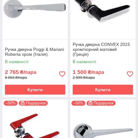
Ручка дверна CONVEX 2015
Ручка дверна Poggi & Mariani
хром/чорний матовий
Roberta хром (Італія)
(Греція)
В наявності
В наявності
2 765
1 500
₴/пара
₴/пара
6 063 ₴/пара
2 999 ₴/пара
Купити
Купити
–50%
Подарунок
–50%
Подарунок