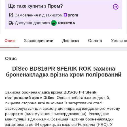
Що таке купити з Пром?
Замовлення під захистом
Доступна доставка
Опис
Характеристики
Доставка
Оплата
Умови п
Опис
DiSec ВDS16PR SFERIK ROK захисна
броненакладка врізна хром полірований
Захисна броненакладка врізна
BDS-16 PR Sferik
полірований хром DiSec
. Одна з небагатьох моделей,
лицьова сторона якої виконана із загартованої сталі.
Застосовується для захисту циліндра від вандального методу
розкриття (виламування і висвердлювання). Ускладнює
маніпуляції відмичками. Зовнішня частина броненакладки
загартована до 64 одиниць за шкалою Роквелла (HRC). У