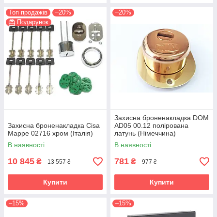
Топ продажів
–20%
–20%
Подарунок
Захисна броненакладка DOM
Захисна броненакладка Cisa
AD05 00.12 полірована
Mappe 02716 хром (Італія)
латунь (Німеччина)
В наявності
В наявності
10 845
781
₴
₴
13 557 ₴
977 ₴
Купити
Купити
–15%
–15%