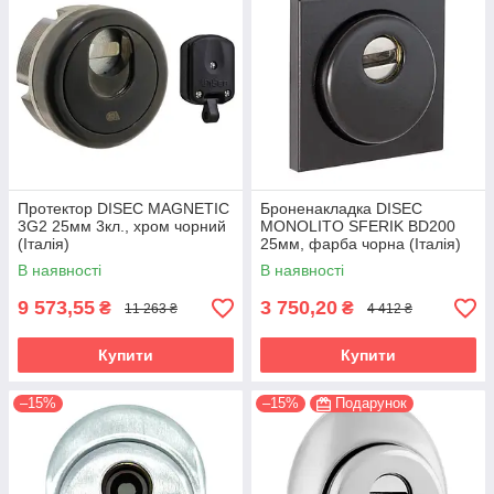
Протектор DISEC MAGNETIC
Броненакладка DISEC
3G2 25мм 3кл., хром чорний
MONOLITO SFERIK BD200
(Італія)
25мм, фарба чорна (Італія)
В наявності
В наявності
9 573,55
3 750,20
₴
₴
11 263 ₴
4 412 ₴
Купити
Купити
–15%
–15%
Подарунок