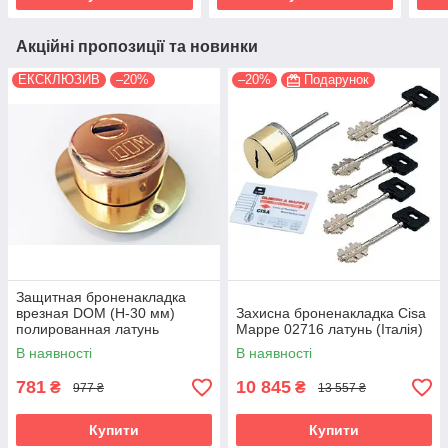
Акційні пропозиції та новинки
ЕКСКЛЮЗИВ
–20%
–20%
Подарунок
Защитная броненакладка
врезная DOM (H-30 мм)
Захисна броненакладка Cisa
полированная латунь
Mappe 02716 латунь (Італія)
(Италия)
В наявності
В наявності
781
10 845
₴
₴
977 ₴
13 557 ₴
Купити
Купити