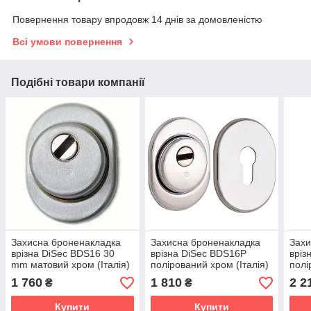
Повернення товару впродовж 14 днів за домовленістю
Всі умови повернення
Подібні товари компанії
Захисна броненакладка
Захисна броненакладка
Захи
врізна DiSec ВDS16 30
врізна DiSec ВDS16P
вріз
mm матовий хром (Італія)
полірований хром (Італія)
полі
1 760
1 810
2 2
₴
₴
Купити
Купити