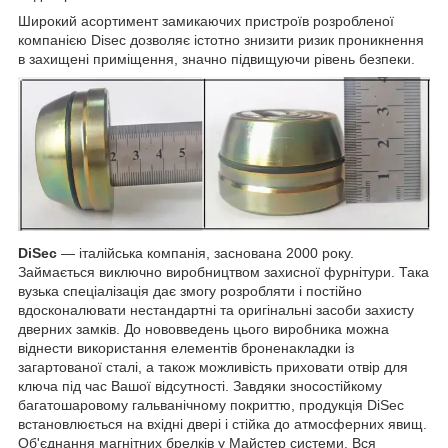
Широкий асортимент замикаючих пристроїв розробленої
компанією Disec дозволяє істотно знизити ризик проникнення
в захищені приміщення, значно підвищуючи рівень безпеки.
DiSec
— італійська компанія, заснована 2000 року.
Займається виключно виробництвом захисної фурнітури. Така
вузька спеціалізація дає змогу розробляти і постійно
вдосконалювати нестандартні та оригінальні засоби захисту
дверних замків. До нововведень цього виробника можна
віднести використання елементів броненакладки із
загартованої сталі, а також можливість приховати отвір для
ключа під час Вашої відсутності. Завдяки зносостійкому
багатошаровому гальванічному покриттю, продукція DiSec
встановлюється на вхідні двері і стійка до атмосферних явищ.
Об'єднання магнітних брелків у Майстер системи. Вся