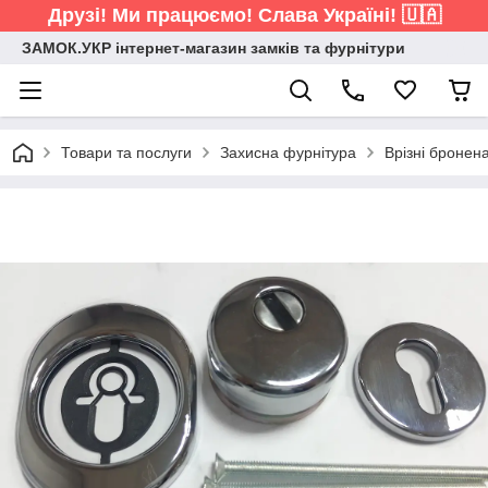
Друзі! Ми працюємо! Слава Україні! 🇺🇦
ЗАМОК.УКР інтернет-магазин замків та фурнітури
Товари та послуги
Захисна фурнітура
Врізні бронен