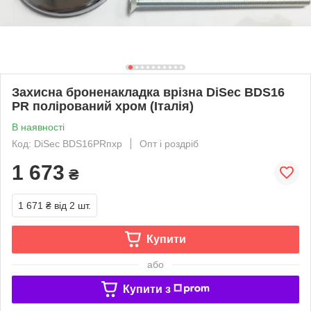
Захисна броненакладка врізна DiSec ВDS16
PR полірований хром (Італія)
В наявності
Код: DiSec ВDS16PRпхр
Опт і роздріб
1 673
₴
1 671 ₴
від 2 шт.
Купити
або
Купити з