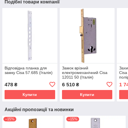
Подібні товари компанії
Відповідна планка для
Замок врізний
Захи
замку Cisa 57.685 (Італія)
електромеханічний Cisa
Cisa
12011 50 (Італія)
полі
478
6 510
1 7
₴
₴
Купити
Купити
Акційні пропозиції та новинки
–15%
–15%