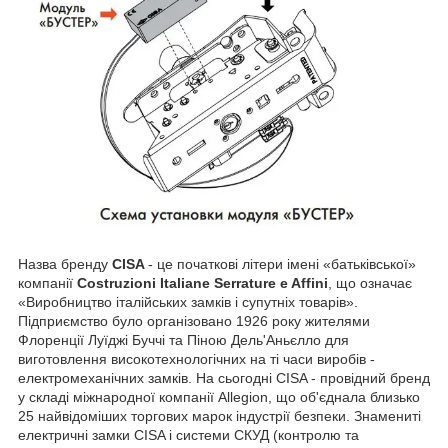
Назва бренду
CISA
- це початкові літери імені «батьківської»
компанії
Costruzioni Italiane Serrature e Affini
, що означає
«Виробництво італійських замків і супутніх товарів».
Підприємство було організовано 1926 року жителями
Флоренції Луїджі Буччі та Піною Дель'Аньєлло для
виготовлення високотехнологічних на ті часи виробів -
електромеханічних замків. На сьогодні CISA - провідний бренд
у складі міжнародної компанії Allegion, що об'єднала близько
25 найвідоміших торгових марок індустрії безпеки. Знамениті
електричні замки CISA і системи СКУД (контролю та