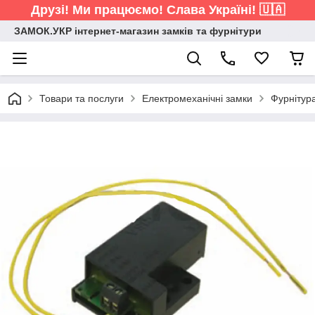
Друзі! Ми працюємо! Слава Україні! 🇺🇦
ЗАМОК.УКР інтернет-магазин замків та фурнітури
Товари та послуги
Електромеханічні замки
Фурнітур