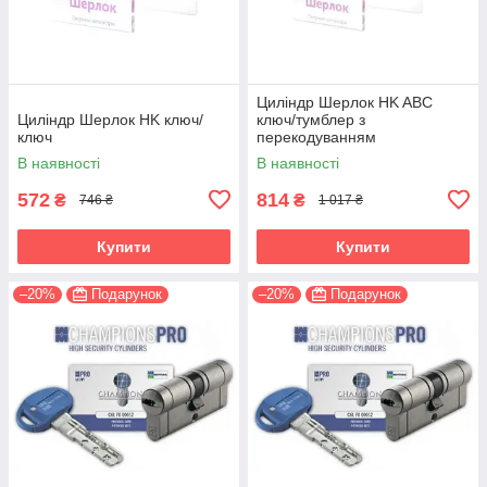
Циліндр Шерлок HK ABC
Циліндр Шерлок HK ключ/
ключ/тумблер з
ключ
перекодуванням
В наявності
В наявності
572
814
₴
₴
746 ₴
1 017 ₴
Купити
Купити
–20%
Подарунок
–20%
Подарунок