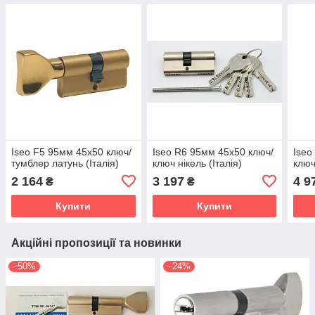
Iseo F5 95мм 45х50 ключ/
Iseo R6 95мм 45х50 ключ/
Iseo
тумблер латунь (Італія)
ключ нікель (Італія)
ключ
2 164
3 197
4 9
₴
₴
Купити
Купити
Акційні пропозиції та новинки
–50%
–24%