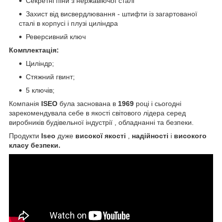
Секретні піни з нержавіючої сталі
Захист від висвердлювання - штифти із загартованої
сталі в корпусі і плузі циліндра
Реверсивний ключ
Комплектація:
Циліндр;
Стяжний гвинт;
5 ключів;
Компанія
ISEO
була заснована в
1969
році і сьогодні
зарекомендувала себе в якості світового лідера серед
виробників будівельної індустрії , обладнанні та безпеки.
Продукти
Iseo
дуже
високої якості
,
надійності
і
високого
класу безпеки.