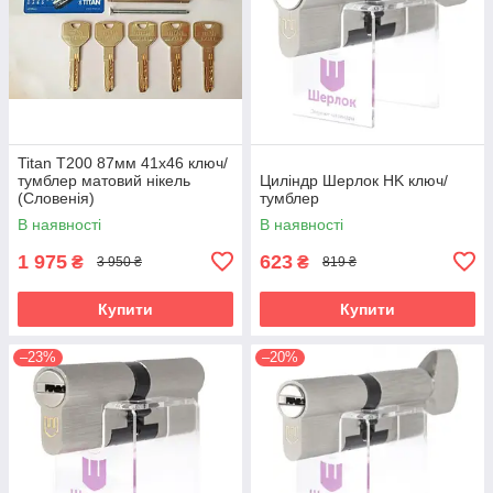
Titan Т200 87мм 41х46 ключ/
тумблер матовий нікель
Циліндр Шерлок HK ключ/
(Словенія)
тумблер
В наявності
В наявності
1 975
623
₴
₴
3 950 ₴
819 ₴
Купити
Купити
–23%
–20%