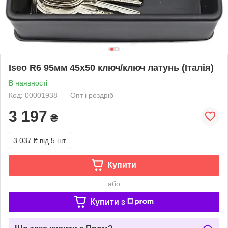
Iseo R6 95мм 45х50 ключ/ключ латунь (Італія)
В наявності
Код: 00001938
Опт і роздріб
3 197
₴
3 037 ₴
від 5 шт.
Купити
або
Купити з