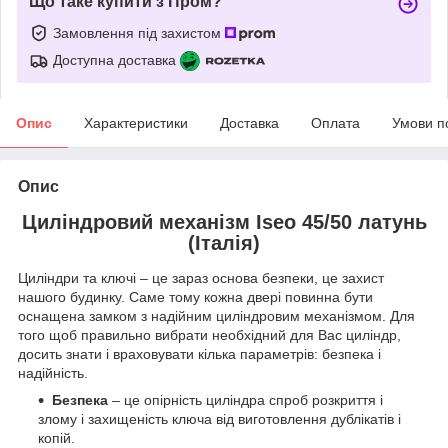
Що таке купити з Пром?
Замовлення під захистом
Доступна доставка
Опис
Характеристики
Доставка
Оплата
Умови п
Опис
Циліндровий механізм Iseo 45/50 латунь
(Італія)
Циліндри та ключі – це зараз основа безпеки, це захист
нашого будинку. Саме тому кожна двері повинна бути
оснащена замком з надійним циліндровим механізмом. Для
того щоб правильно вибрати необхідний для Вас циліндр,
досить знати і враховувати кілька параметрів: безпека і
надійність.
Безпека
– це опірність циліндра спроб розкриття і
злому і захищеність ключа від виготовлення дублікатів і
копій.