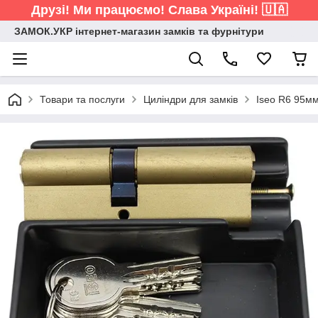
Друзі! Ми працюємо! Слава Україні! 🇺🇦
ЗАМОК.УКР інтернет-магазин замків та фурнітури
Товари та послуги
Циліндри для замків
Iseo R6 95мм