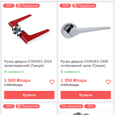
–50%
Подарунок
–50%
Подарунок
Ручка дверна CONVEX 2015
Ручка дверна CONVEX 2405
хром/червоний (Греція)
полірований хром (Греція)
В наявності
В наявності
1 500
1 350
₴/пара
₴/пара
2 999 ₴/пара
2 699 ₴/пара
Купити
Купити
–35%
Подарунок
Топ продажів
–35%