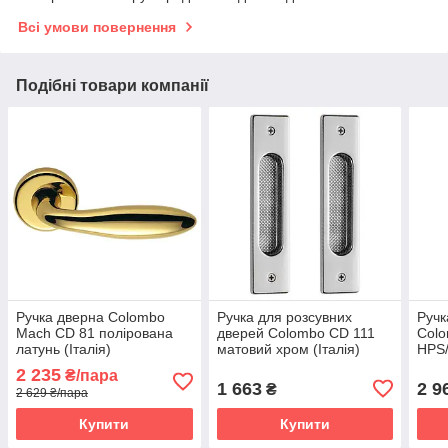
Всі умови повернення
Подібні товари компанії
Ручка дверна Colombo
Ручка для розсувних
Ручк
Mach CD 81 полірована
дверей Colombo CD 111
Col
латунь (Італія)
матовий хром (Італія)
HPS/
(Італ
2 235
₴/пара
1 663
2 9
₴
2 629 ₴/пара
Купити
Купити