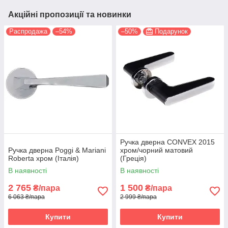
Акційні пропозиції та новинки
Распродажа
–54%
–50%
Подарунок
Ручка дверна CONVEX 2015
Ручка дверна Poggi & Mariani
хром/чорний матовий
Roberta хром (Італія)
(Греція)
В наявності
В наявності
2 765
1 500
₴/пара
₴/пара
6 063 ₴/пара
2 999 ₴/пара
Купити
Купити