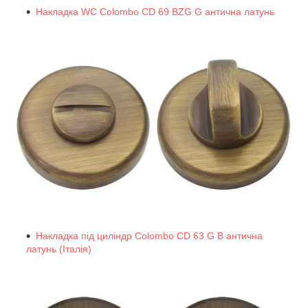
Накладка WC Colombo CD 69 BZG G антична латунь
Накладка під циліндр Colombo CD 63 G B антична
латунь (Італія)