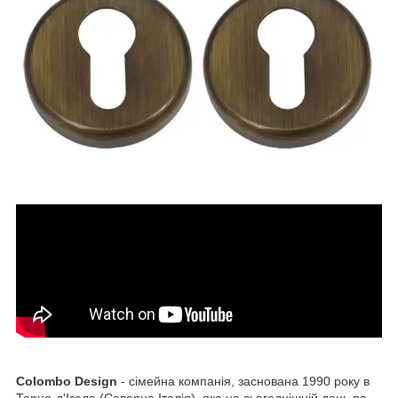
Colombo Design
- сімейна компанія, заснована 1990 року в
Терно-д'Ізола (Северна Італія), яка на сьогоднішній день по