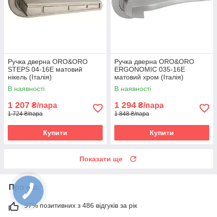
Ручка дверна ORO&ORO
Ручка дверна ORO&ORO
STEPS 04-16E матовий
ERGONOMIC 035-16E
нікель (Італія)
матовий хром (Італія)
В наявності
В наявності
1 207
1 294
₴/пара
₴/пара
1 724 ₴/пара
1 848 ₴/пара
Купити
Купити
Показати ще
Про нас
97% позитивних з 486 відгуків за рік