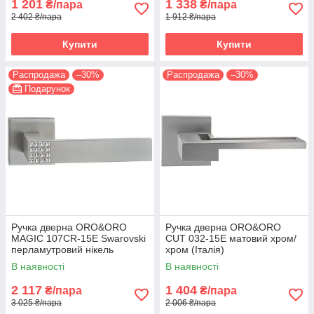
1 201
1 338
₴/пара
₴/пара
2 402 ₴/пара
1 912 ₴/пара
Купити
Купити
Распродажа
–30%
Распродажа
–30%
Подарунок
Ручка дверна ORO&ORO
Ручка дверна ORO&ORO
MAGIC 107СR-15E Swarovski
CUT 032-15E матовий хром/
перламутровий нікель
хром (Італія)
(Італія)
В наявності
В наявності
2 117
1 404
₴/пара
₴/пара
3 025 ₴/пара
2 006 ₴/пара