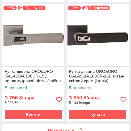
–25%
Подарунок
–25%
Подарунок
Ручка дверна ORO&ORO
Ручка дверна ORO&ORO
GALASSIA 108СR-15E
GALASSIA 108СR-15E титан/
перламутровий нікель/срібна
світлий хром (Італія)
ніч (Італія)
В наявності
В наявності
3 756
3 850
₴/пара
₴/пара
5 008 ₴/пара
5 133 ₴/пара
Купити
Купити
Показати ще