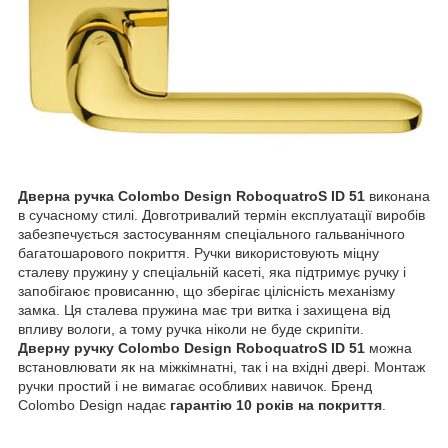
Дверна ручка Colombo Design RoboquatroS ID 51
виконана
в сучасному стилі. Довготривалий термін експлуатації виробів
забезпечується застосуванням спеціального гальванічного
багатошарового покриття. Ручки використовують міцну
сталеву пружину у спеціальній касеті, яка підтримує ручку і
запобігаює провисанню, що зберігає цілісність механізму
замка. Ця сталева пружина має три витка і захищена від
впливу вологи, а тому ручка ніколи не буде скрипіти.
Дверну ручку Colombo Design RoboquatroS ID 51
можна
встановлювати як на міжкімнатні, так і на вхідні двері. Монтаж
ручки простий і не вимагає особливих навичок. Бренд
Colombo Design надає
гарантію 10 років на покриття
.