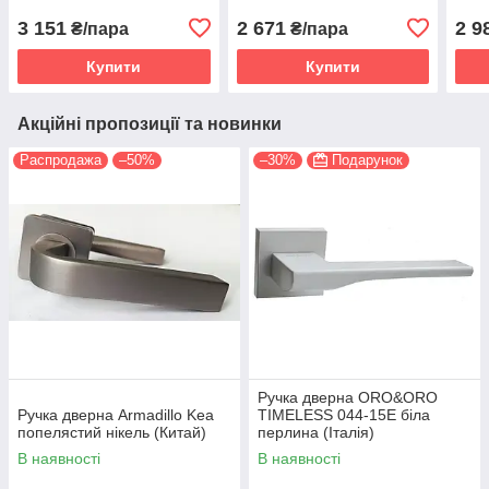
3 151
2 671
2 9
₴/пара
₴/пара
Купити
Купити
Акційні пропозиції та новинки
Распродажа
–50%
–30%
Подарунок
Ручка дверна ORO&ORO
Ручка дверна Armadillo Kea
TIMELESS 044-15E біла
попелястий нікель (Китай)
перлина (Італія)
В наявності
В наявності