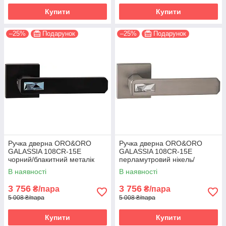
Купити
Купити
–25%
Подарунок
–25%
Подарунок
Ручка дверна ORO&ORO
Ручка дверна ORO&ORO
GALASSIA 108СR-15E
GALASSIA 108СR-15E
чорний/блакитний металік
перламутровий нікель/
(Італія)
світлий хром (Італія)
В наявності
В наявності
3 756
3 756
₴/пара
₴/пара
5 008 ₴/пара
5 008 ₴/пара
Купити
Купити