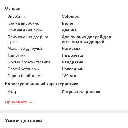
Основні
Виробник
Colombo
Країна виробник
Італія
Призначення ручки
Дверна
Призначення дверної
Для вхідних дверей/для
ручки
міжкімнатних дверей
Механізм дії ручки
Натискна
Тип ручки
На розетці
Форма розетки/планки
Квадратна
Спосіб установки
Накладний
Гарантійний термін
120 міс
Користувальницькі характеристики
Колір
Латунь полірована
Приховати
Умови доставки