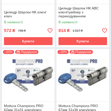
Циліндр Шерлок HK ABC
Циліндр Шерлок HK ключ/
ключ/тумблер з
ключ
перекодуванням
В наявності
В наявності
572
814
₴
₴
746 ₴
1 017 ₴
Купити
Купити
–20%
Подарунок
–20%
Подарунок
Mottura Champions PRO
Mottura Champions PRO
62мм 31х31 ключ/ключ
67мм 31х36 ключ/ключ