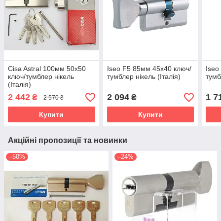
Cisa Astral 100мм 50х50
Iseo F5 85мм 45х40 ключ/
Iseo
ключ/тумблер нікель
тумблер нікель (Італія)
тумб
(Італія)
2 442
2 094
1 7
₴
₴
2 570 ₴
Купити
Купити
Акційні пропозиції та новинки
–50%
–24%