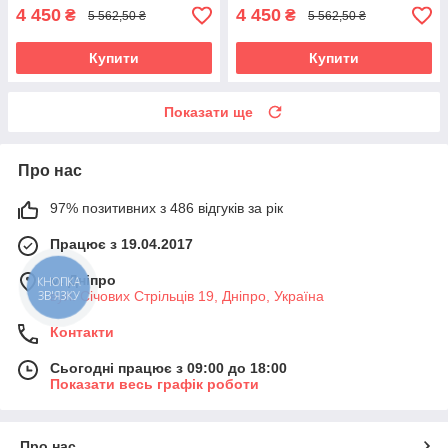
4 450
4 450
₴
₴
5 562,50 ₴
5 562,50 ₴
Купити
Купити
Показати ще
Про нас
97% позитивних з 486 відгуків за рік
Працює з 19.04.2017
м. Дніпро
КНОПКА
ЗВ'ЯЗКУ
вул. Січових Стрільців 19, Дніпро, Україна
Контакти
Сьогодні працює з 09:00 до 18:00
Показати весь графік роботи
Про нас