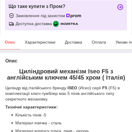
Що таке купити з Пром?
Замовлення під захистом
Доступна доставка
Опис
Характеристики
Доставка
Оплата
Умови п
Опис
Циліндровий механізм Iseo F5 з
англійським ключем 45/45 хром ( Італія)
Циліндр від італійського бренду
ISEO
(Исео) серії
F5
(F5) в
комплектації ключ-тумблер має 5 пінів англійського типу
секретного механізму.
Технічні характеристики:
Кількість пінів -5
Матеріал язичка - сталь
Матеріал корпусу плуга, пінів - латунь