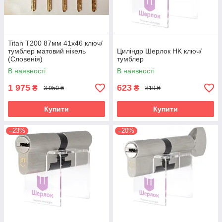
Titan Т200 87мм 41х46 ключ/
тумблер матовий нікель
Циліндр Шерлок HK ключ/
(Словенія)
тумблер
В наявності
В наявності
1 975
623
₴
₴
3 950 ₴
819 ₴
Купити
Купити
–23%
–20%