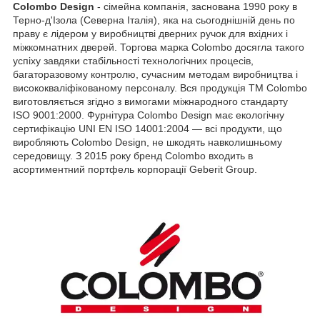
Colombo Design
- сімейна компанія, заснована 1990 року в
Терно-д'Ізола (Северна Італія), яка на сьогоднішній день по
праву є лідером у виробництві дверних ручок для вхідних і
міжкомнатних дверей. Торгова марка Colombo досягла такого
успіху завдяки стабільності технологічних процесів,
багаторазовому контролю, сучасним методам виробництва і
висококваліфікованому персоналу. Вся продукція ТМ Colombo
виготовляється згідно з вимогами міжнародного стандарту
ISO 9001:2000. Фурнітура Colombo Design має екологічну
сертифікацію UNI EN ISO 14001:2004 — всі продукти, що
виробляють Colombo Design, не шкодять навколишньому
середовищу. З 2015 року бренд Colombo входить в
асортиментний портфель корпорації Geberit Group.