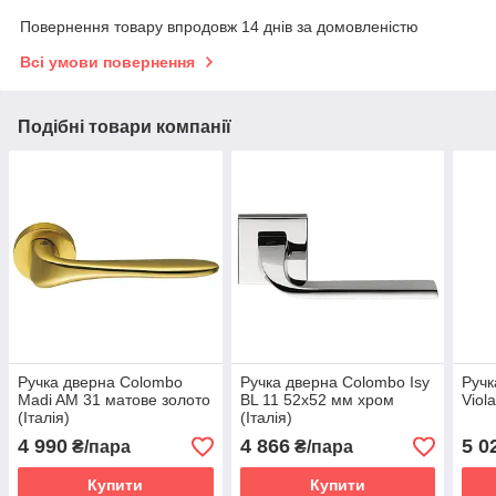
Повернення товару впродовж 14 днів за домовленістю
Всі умови повернення
Подібні товари компанії
Ручка дверна Colombo
Ручка дверна Colombo Isy
Ручк
Madi AM 31 матове золото
BL 11 52x52 мм хром
Viol
(Італія)
(Італія)
4 990
4 866
5 0
₴/пара
₴/пара
Купити
Купити