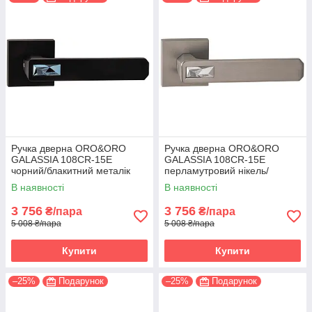
Ручка дверна ORO&ORO
Ручка дверна ORO&ORO
GALASSIA 108СR-15E
GALASSIA 108СR-15E
чорний/блакитний металік
перламутровий нікель/
(Італія)
світлий хром (Італія)
В наявності
В наявності
3 756
3 756
₴/пара
₴/пара
5 008 ₴/пара
5 008 ₴/пара
Купити
Купити
–25%
Подарунок
–25%
Подарунок