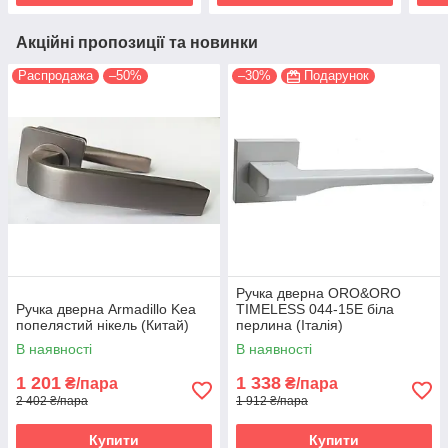
Акційні пропозиції та новинки
Распродажа
–50%
–30%
Подарунок
Ручка дверна ORO&ORO
Ручка дверна Armadillo Kea
TIMELESS 044-15E біла
попелястий нікель (Китай)
перлина (Італія)
В наявності
В наявності
1 201
1 338
₴/пара
₴/пара
2 402 ₴/пара
1 912 ₴/пара
Купити
Купити