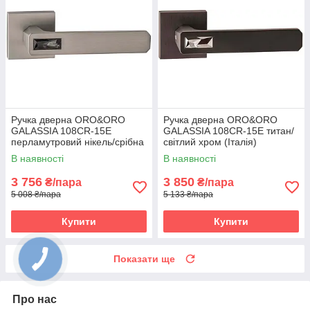
Ручка дверна ORO&ORO
Ручка дверна ORO&ORO
GALASSIA 108СR-15E
GALASSIA 108СR-15E титан/
перламутровий нікель/срібна
світлий хром (Італія)
ніч (Італія)
В наявності
В наявності
3 756
3 850
₴/пара
₴/пара
5 008 ₴/пара
5 133 ₴/пара
Купити
Купити
Показати ще
Про нас