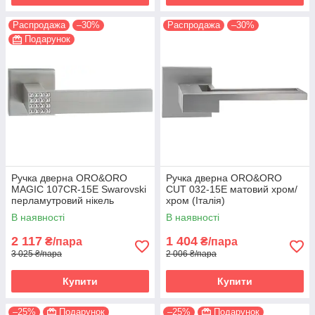
Распродажа
–30%
Распродажа
–30%
Подарунок
Ручка дверна ORO&ORO
Ручка дверна ORO&ORO
MAGIC 107СR-15E Swarovski
CUT 032-15E матовий хром/
перламутровий нікель
хром (Італія)
(Італія)
В наявності
В наявності
2 117
1 404
₴/пара
₴/пара
3 025 ₴/пара
2 006 ₴/пара
Купити
Купити
–25%
Подарунок
–25%
Подарунок