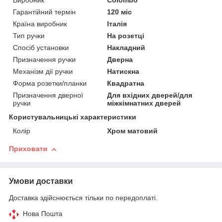
Виробник
Colombo
Гарантійний термін
120 міс
Країна виробник
Італія
Тип ручки
На розетці
Спосіб установки
Накладний
Призначення ручки
Дверна
Механізм дії ручки
Натискна
Форма розетки/планки
Квадратна
Призначення дверної
Для вхідних дверей/для
ручки
міжкімнатних дверей
Користувальницькі характеристики
Колір
Хром матовий
Приховати
Умови доставки
Доставка здійснюється тільки по передоплаті.
Нова Пошта