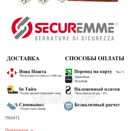
П50471
Приховати