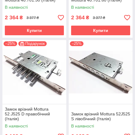
Mottura 40.701.50 (Італія)
Mottura 40.701.60 (Італія)
В наявності
В наявності
2 364
2 364
₴
₴
3 377 ₴
3 377 ₴
Купити
Купити
–25%
Подарунок
–25%
Замок врізний Mottura
52.J525 D правобічний
Замок врізний Mottura 52J525
(Італія)
S лівобічний (Італія)
В наявності
В наявності