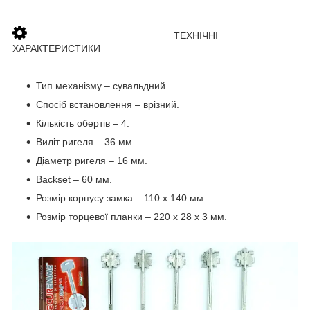
ТЕХНІЧНІ
ХАРАКТЕРИСТИКИ
Тип механізму
–
сувальдний.
Спосіб встановлення
–
врізний.
Кількість обертів
–
4.
Виліт ригеля
–
36 мм.
Діаметр ригеля
–
16 мм.
Backset
–
60 мм.
Розмір корпусу замка
–
110 х 140 мм.
Розмір торцевої планки
–
220 х 28 х 3 мм.