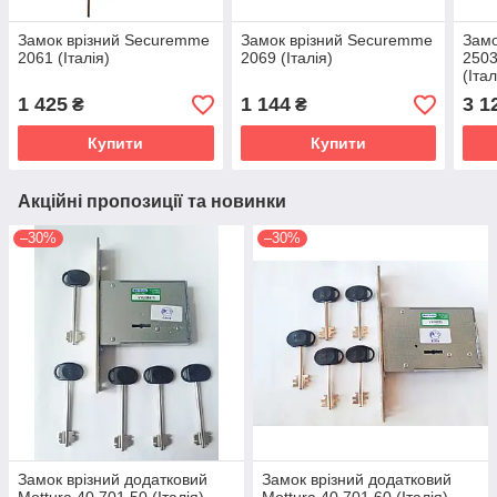
Замок врізний Securemme
Замок врізний Securemme
Замо
2061 (Італія)
2069 (Італія)
2503
(Італ
1 425
1 144
3 1
₴
₴
Купити
Купити
Акційні пропозиції та новинки
–30%
–30%
Замок врізний додатковий
Замок врізний додатковий