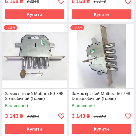
6 168
6 168
₴
₴
8 224 ₴
8 224 ₴
Купити
Купити
–20%
–20%
Замок врізний Mottura 50.798
Замок врізний Mottura 50.798
S лівобічний (Італія)
D правобічний (Італія)
В наявності
В наявності
3 143
3 143
₴
₴
3 929 ₴
3 929 ₴
Купити
Купити