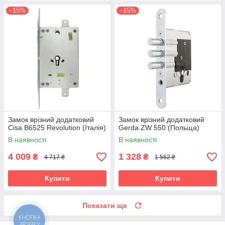
–15%
–15%
Замок врізний додатковий
Замок врізний додатковий
Cisa B6525 Revolution (Італія)
Gerda ZW 550 (Польща)
В наявності
В наявності
4 009
1 328
₴
₴
4 717 ₴
1 562 ₴
Купити
Купити
Показати ще
КНОПКА
ЗВ'ЯЗКУ