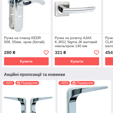
Ручка на планці KEDR
Ручка на розетці AJAX
Ручк
008, 55мм, хром (Китай)
K.JK51.Sigma JK матовий
CLAS
нікель/хром 140 мм
мато
(Китай)
(Кит
280
321
454
₴
₴
Купити
Купити
Акційні пропозиції та новинки
–50%
Подарунок
–50%
Подарунок