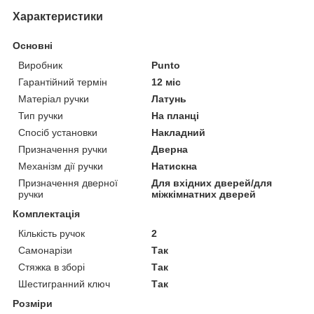
Характеристики
Основні
Виробник
Punto
Гарантійний термін
12 міс
Матеріал ручки
Латунь
Тип ручки
На планці
Спосіб установки
Накладний
Призначення ручки
Дверна
Механізм дії ручки
Натискна
Призначення дверної
Для вхідних дверей/для
ручки
міжкімнатних дверей
Комплектація
Кількість ручок
2
Самонарізи
Так
Стяжка в зборі
Так
Шестигранний ключ
Так
Розміри