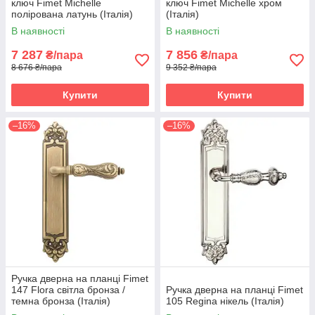
ключ Fimet Michelle
ключ Fimet Michelle хром
полірована латунь (Італія)
(Італія)
В наявності
В наявності
7 287
7 856
₴/пара
₴/пара
8 676 ₴/пара
9 352 ₴/пара
Купити
Купити
–16%
–16%
Ручка дверна на планці Fimet
147 Flora світла бронза /
Ручка дверна на планці Fimet
темна бронза (Італія)
105 Regina нікель (Італія)