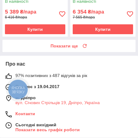
В наявності
В наявності
5 389
6 354
₴/пара
₴/пара
6 416 ₴/пара
7 565 ₴/пара
Купити
Купити
Показати ще
Про нас
97% позитивних з 487 відгуків за рік
Працює з 19.04.2017
КНОПКА
ЗВ'ЯЗКУ
м. Дніпро
вул. Січових Стрільців 19, Дніпро, Україна
Контакти
Сьогодні вихідний
Показати весь графік роботи