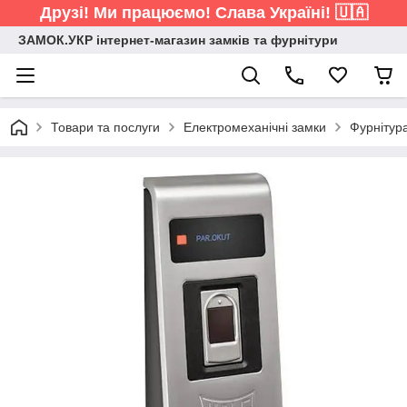
Друзі! Ми працюємо! Слава Україні! 🇺🇦
ЗАМОК.УКР інтернет-магазин замків та фурнітури
Товари та послуги
Електромеханічні замки
Фурнітур