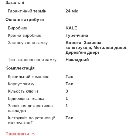
Загальні
Гарантійний термін
24 міс
Основні атрибути
Виробник
KALE
Країна виробник
Туреччина
Застосування замку
Ворота, Захисна
конструкція, Металеві двері,
Дерев'яні двері
Тип встановлення замку
Накладний
Комплектація
Кріпильний комплект
Так
Корпус замку
Так
Кількість ключів
3
Відповідна планка
1
Зовнішня декоративна
1
накладка
Інструкція по установці/
Так
експлуатації
Приховати