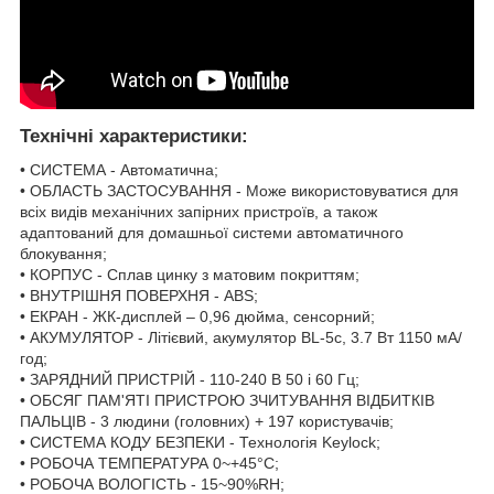
Технічні характеристики:
• СИСТЕМА - Автоматична;
• ОБЛАСТЬ ЗАСТОСУВАННЯ - Може використовуватися для
всіх видів механічних запірних пристроїв, а також
адаптований для домашньої системи автоматичного
блокування;
• КОРПУС - Сплав цинку з матовим покриттям;
• ВНУТРІШНЯ ПОВЕРХНЯ - ABS;
• ЕКРАН - ЖК-дисплей – 0,96 дюйма, сенсорний;
• АКУМУЛЯТОР - Літієвий, акумулятор BL-5c, 3.7 Вт 1150 мА/
год;
• ЗАРЯДНИЙ ПРИСТРІЙ - 110-240 В 50 і 60 Гц;
• ОБСЯГ ПАМ'ЯТІ ПРИСТРОЮ ЗЧИТУВАННЯ ВІДБИТКІВ
ПАЛЬЦІВ - 3 людини (головних) + 197 користувачів;
• СИСТЕМА КОДУ БЕЗПЕКИ - Технологія Keylock;
• РОБОЧА ТЕМПЕРАТУРА 0~+45°C;
• РОБОЧА ВОЛОГІСТЬ - 15~90%RH;