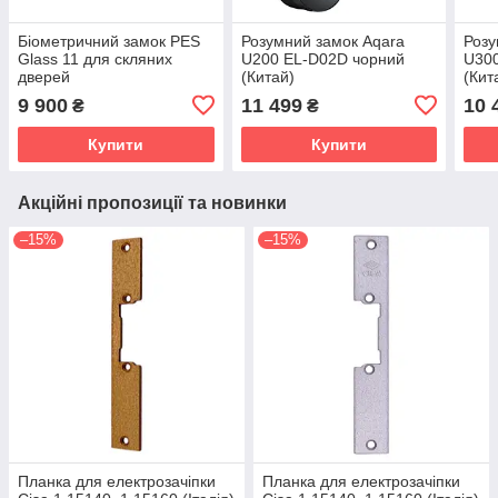
Біометричний замок PES
Розумний замок Aqara
Розу
Glass 11 для скляних
U200 EL-D02D чорний
U30
дверей
(Китай)
(Кит
9 900
11 499
10 
₴
₴
Купити
Купити
Акційні пропозиції та новинки
–15%
–15%
Планка для електрозачіпки
Планка для електрозачіпки