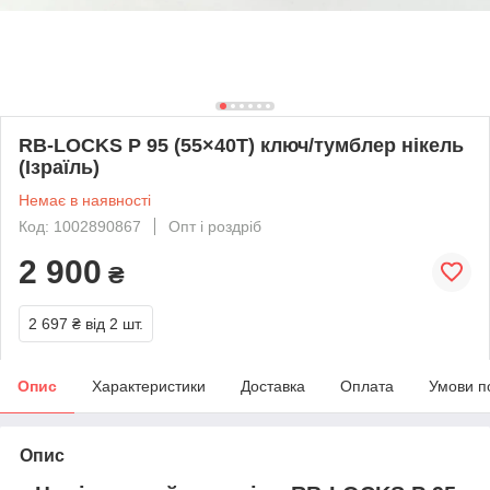
RB-LOCKS P 95 (55×40Т) ключ/тумблер нікель
(Ізраїль)
Немає в наявності
Код: 1002890867
Опт і роздріб
2 900
₴
2 697 ₴
від 2 шт.
Опис
Характеристики
Доставка
Оплата
Умови п
Опис