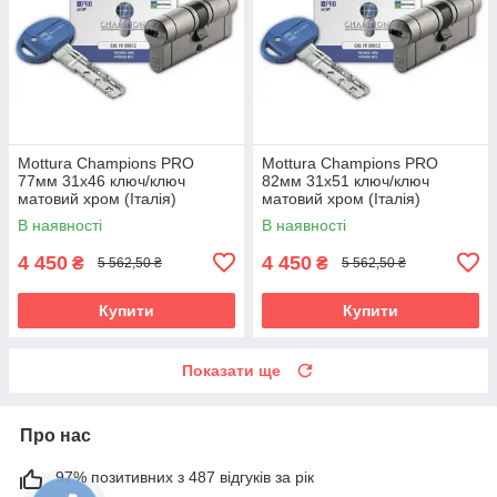
Mottura Champions PRO
Mottura Champions PRO
77мм 31х46 ключ/ключ
82мм 31х51 ключ/ключ
матовий хром (Італія)
матовий хром (Італія)
В наявності
В наявності
4 450
4 450
₴
₴
5 562,50 ₴
5 562,50 ₴
Купити
Купити
Показати ще
Про нас
97% позитивних з 487 відгуків за рік