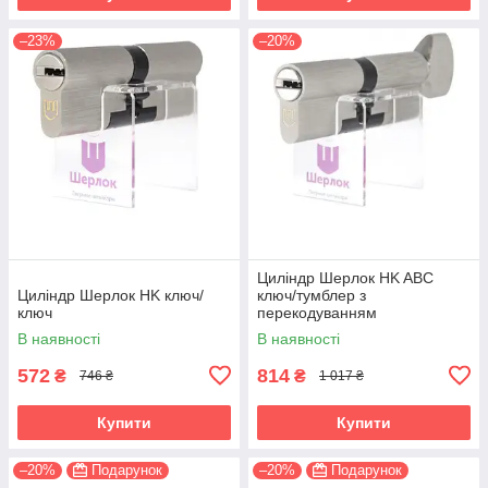
–23%
–20%
Циліндр Шерлок HK ABC
Циліндр Шерлок HK ключ/
ключ/тумблер з
ключ
перекодуванням
В наявності
В наявності
572
814
₴
₴
746 ₴
1 017 ₴
Купити
Купити
–20%
Подарунок
–20%
Подарунок