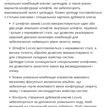
унікальних комбінацій ключів і циліндрів, а також різних
варіантів конфігурації штифтів, які забезпечують
максимальний захист циліндра. Кожен циліндр поставляється
з п'ятьма ключами і спеціальною карткою дубліката ключа.
У штифтах замків Locxis використовуються один або
два ряди зовнішніх штифтів, внутрішні штифти, пружини
і кульки з нержавіючої сталі, що дозволяє реалізувати
широкий діапазон можливих комбінацій для
забезпечення найвищого рівня захисту замку.
Штифти Locxis виготовляються з нержавіючої сталі, а
висока точність обробки дозволяє використовувати їх
для створення складних майстер-систем.
Циліндри Locxis оснащуються спеціальними штифтами,
які дозволяють захистити замок від висвердлювання і
злому.
Кожна унікальна комбінація елементів замкового
механізму фіксується метричною різьбою, що
забезпечує гнучкі можливості зміни конфігурації секрету
замку і створення нестандартних майстер-систем.
Контроль створення дублікатів ключів Locxis
забезпечується за допомогою унікального коду, який
вказаний на спеціальній картці дубліката. Щоб створити