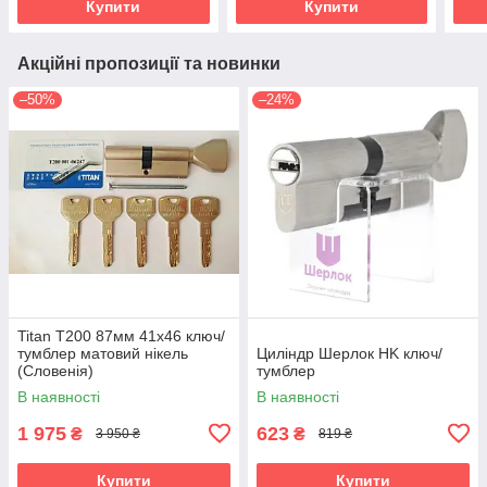
Купити
Купити
Акційні пропозиції та новинки
–50%
–24%
Titan Т200 87мм 41х46 ключ/
тумблер матовий нікель
Циліндр Шерлок HK ключ/
(Словенія)
тумблер
В наявності
В наявності
1 975
623
₴
₴
3 950 ₴
819 ₴
Купити
Купити