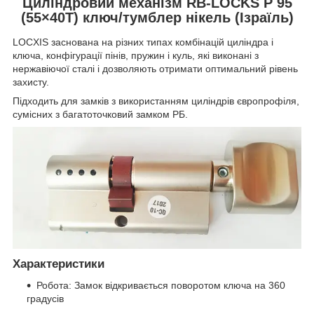
Циліндровий механізм RB-LOCKS P 95
(55×40Т) ключ/тумблер нікель (Ізраїль)
LOCXIS заснована на різних типах комбінацій циліндра і
ключа, конфігурації пінів, пружин і куль, які виконані з
нержавіючої сталі і дозволяють отримати оптимальний рівень
захисту.
Підходить для замків з використанням циліндрів європрофіля,
сумісних з багатоточковий замком РБ.
Характеристики
Робота: Замок відкривається поворотом ключа на 360
градусів