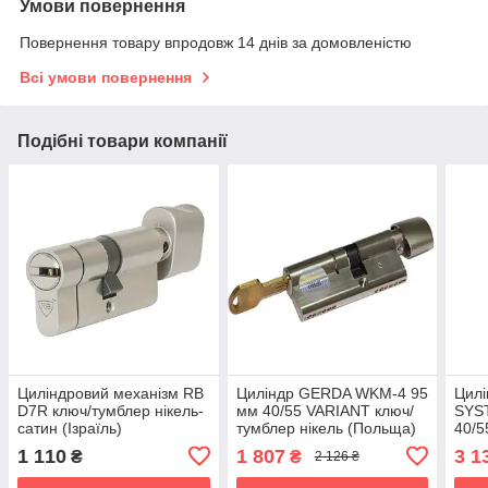
Умови повернення
Повернення товару впродовж 14 днів за домовленістю
Всі умови повернення
Подібні товари компанії
Циліндровий механізм RB
Циліндр GERDA WKM-4 95
Цил
D7R ключ/тумблер нікель-
мм 40/55 VARIANT ключ/
SYS
сатин (Ізраїль)
тумблер нікель (Польща)
40/5
(По
1 110
1 807
3 1
₴
₴
2 126 ₴