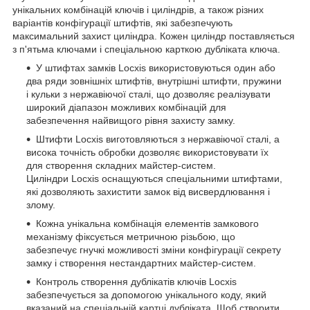
унікальних комбінацій ключів і циліндрів, а також різних
варіантів конфігурації штифтів, які забезпечують
максимальний захист циліндра. Кожен циліндр поставляється
з п'ятьма ключами і спеціальною карткою дубліката ключа.
У штифтах замків Locxis використовуються один або
два ряди зовнішніх штифтів, внутрішні штифти, пружини
і кульки з нержавіючої сталі, що дозволяє реалізувати
широкий діапазон можливих комбінацій для
забезпечення найвищого рівня захисту замку.
Штифти Locxis виготовляються з нержавіючої сталі, а
висока точність обробки дозволяє використовувати їх
для створення складних майстер-систем.
Циліндри Locxis оснащуються спеціальними штифтами,
які дозволяють захистити замок від висвердлювання і
злому.
Кожна унікальна комбінація елементів замкового
механізму фіксується метричною різьбою, що
забезпечує гнучкі можливості зміни конфігурації секрету
замку і створення нестандартних майстер-систем.
Контроль створення дублікатів ключів Locxis
забезпечується за допомогою унікального коду, який
вказаний на спеціальній картці дубліката. Щоб створити