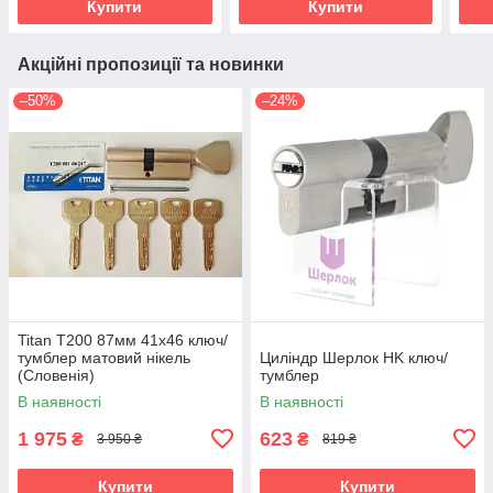
Купити
Купити
Акційні пропозиції та новинки
–50%
–24%
Titan Т200 87мм 41х46 ключ/
тумблер матовий нікель
Циліндр Шерлок HK ключ/
(Словенія)
тумблер
В наявності
В наявності
1 975
623
₴
₴
3 950 ₴
819 ₴
Купити
Купити