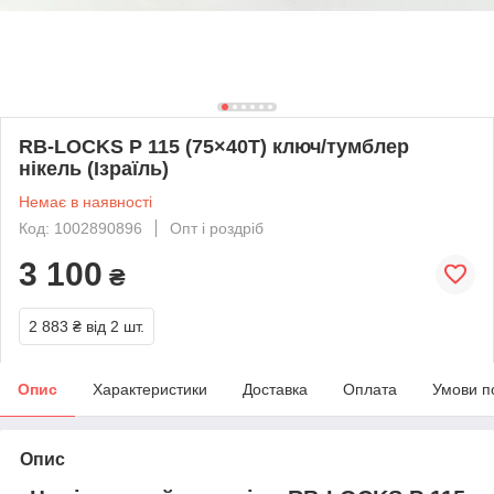
RB-LOCKS P 115 (75×40Т) ключ/тумблер
нікель (Ізраїль)
Немає в наявності
Код: 1002890896
Опт і роздріб
3 100
₴
2 883 ₴
від 2 шт.
Опис
Характеристики
Доставка
Оплата
Умови п
Опис