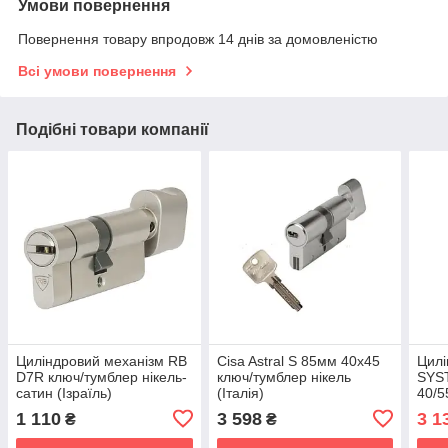
Умови повернення
Повернення товару впродовж 14 днів за домовленістю
Всі умови повернення
Подібні товари компанії
Циліндровий механізм RB
Cisa Astral S 85мм 40х45
Цил
D7R ключ/тумблер нікель-
ключ/тумблер нікель
SYS
сатин (Ізраїль)
(Італія)
40/5
(По
1 110
3 598
3 1
₴
₴