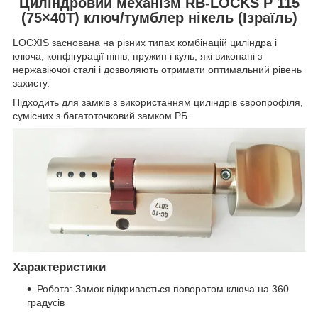
Циліндровий механізм RB-LOCKS P 115
(75×40Т) ключ/тумблер нікель (Ізраїль)
LOCXIS заснована на різних типах комбінацій циліндра і
ключа, конфігурації пінів, пружин і куль, які виконані з
нержавіючої сталі і дозволяють отримати оптимальний рівень
захисту.
Підходить для замків з використанням циліндрів європрофіля,
сумісних з багатоточковий замком РБ.
Характеристики
Робота: Замок відкривається поворотом ключа на 360
градусів