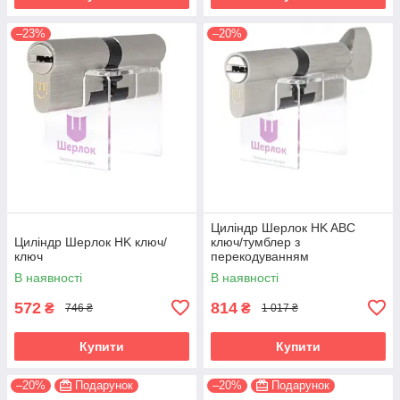
–23%
–20%
Циліндр Шерлок HK ABC
Циліндр Шерлок HK ключ/
ключ/тумблер з
ключ
перекодуванням
В наявності
В наявності
572
814
₴
₴
746 ₴
1 017 ₴
Купити
Купити
–20%
Подарунок
–20%
Подарунок