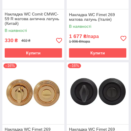
Накладка WC Comit CMWC-
Накладка WC Fimet 269
59 R матова антична латунь
матова латунь (Італія)
(Китай)
В наявності
В наявності
1 677
₴/пара
330
₴
402 ₴
1 996 ₴/пара
Купити
Купити
–16%
–16%
Накладка WC Fimet 269
Накладка WC Fimet 269