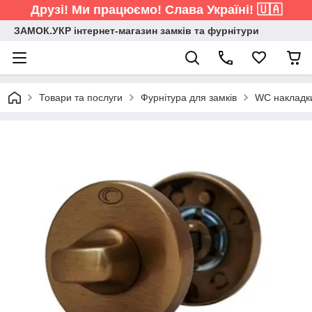
Друзі! Ми працюємо! Слава Україні! 🇺🇦
ЗАМОК.УКР інтернет-магазин замків та фурнітури
Товари та послуги
Фурнітура для замків
WC накладк