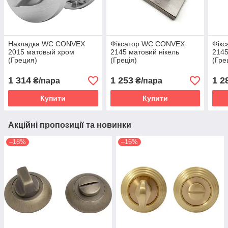
Накладка WC CONVEX
Фіксатор WC CONVEX
Фік
2015 матовый хром
2145 матовий нікель
2145
(Греция)
(Греція)
(Гре
1 314
1 253
1 2
₴/пара
₴/пара
Купити
Купити
Акційні пропозиції та новинки
–18%
–16%