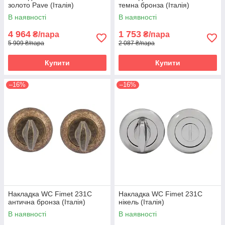
золото Pave (Італія)
темна бронза (Італія)
В наявності
В наявності
4 964
1 753
₴/пара
₴/пара
5 909 ₴/пара
2 087 ₴/пара
Купити
Купити
–16%
–16%
Накладка WC Fimet 231C
Накладка WC Fimet 231C
антична бронза (Італія)
нікель (Італія)
В наявності
В наявності