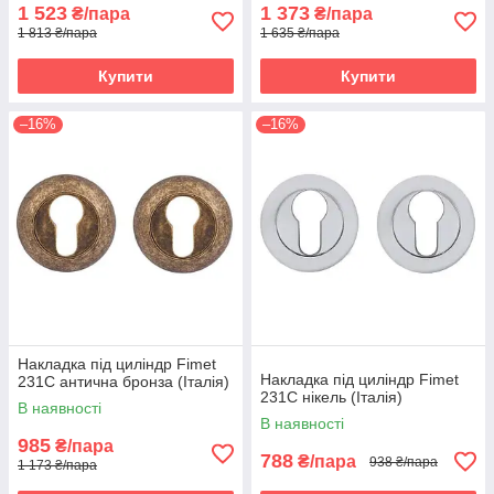
1 523
1 373
₴/пара
₴/пара
1 813 ₴/пара
1 635 ₴/пара
Купити
Купити
–16%
–16%
Накладка під циліндр Fimet
Накладка під циліндр Fimet
231C антична бронза (Італія)
231C нікель (Італія)
В наявності
В наявності
985
₴/пара
788
₴/пара
938 ₴/пара
1 173 ₴/пара