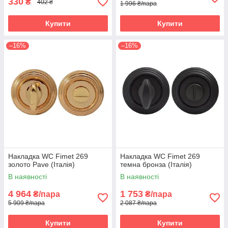
330
₴
402 ₴
1 996 ₴/пара
Купити
Купити
–16%
–16%
Накладка WC Fimet 269
Накладка WC Fimet 269
золото Pave (Італія)
темна бронза (Італія)
В наявності
В наявності
4 964
1 753
₴/пара
₴/пара
5 909 ₴/пара
2 087 ₴/пара
Купити
Купити