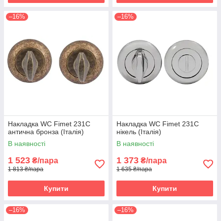
–16%
–16%
Накладка WC Fimet 231C
Накладка WC Fimet 231C
антична бронза (Італія)
нікель (Італія)
В наявності
В наявності
1 523
1 373
₴/пара
₴/пара
1 813 ₴/пара
1 635 ₴/пара
Купити
Купити
–16%
–16%