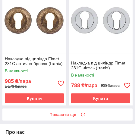
Накладка під циліндр Fimet
Накладка під циліндр Fimet
231C антична бронза (Італія)
231C нікель (Італія)
В наявності
В наявності
985
₴/пара
788
₴/пара
938 ₴/пара
1 173 ₴/пара
Купити
Купити
Показати ще
Про нас