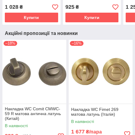
1 028
925
1 2
₴
₴
Купити
Купити
Акційні пропозиції та новинки
–18%
–16%
Накладка WC Comit CMWC-
Накладка WC Fimet 269
59 R матова антична латунь
матова латунь (Італія)
(Китай)
В наявності
В наявності
1 677
₴/пара