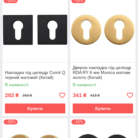
–18%
–18%
Дверна накладка під циліндр
Накладка під циліндр Comit Q
RDA RY 6 мм Monica матове
чорний матовий (Китай)
золото (Китай)
В наявності
В наявності
282
341
₴
₴
343 ₴
415 ₴
Купити
Купити
–16%
–16%