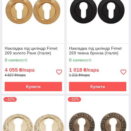
Накладка під циліндр Fimet
Накладка під циліндр Fimet
269 золото Pave (Італія)
269 темна бронза (Італія)
В наявності
В наявності
4 055
1 018
₴/пара
₴/пара
4 827 ₴/пара
1 211 ₴/пара
Купити
Купити
–16%
–16%