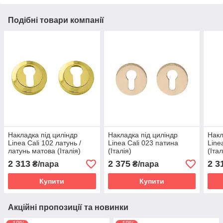
Подібні товари компанії
Накладка під циліндр
Накладка під циліндр
Накл
Linea Cali 102 латунь /
Linea Cali 023 патина
Line
латунь матова (Італія)
(Італія)
(Італ
2 313
2 375
2 3
₴/пара
₴/пара
Купити
Купити
Акційні пропозиції та новинки