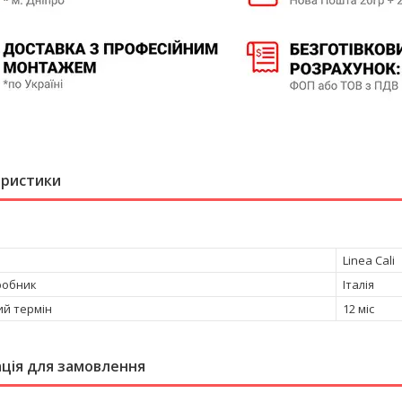
еристики
Linea Cali
робник
Італія
ий термін
12 міс
ція для замовлення