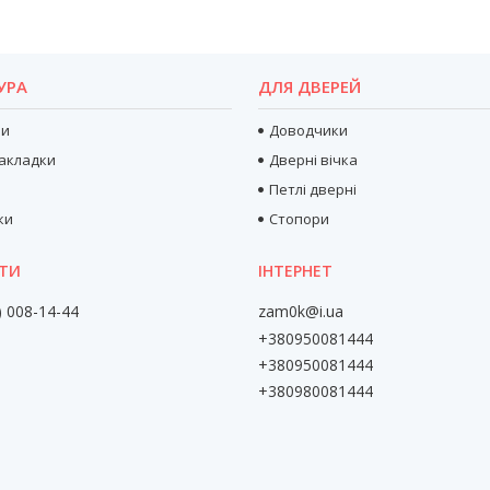
УРА
ДЛЯ ДВЕРЕЙ
ри
Доводчики
акладки
Дверні вічка
Петлі дверні
ки
Стопори
) 008-14-44
zam0k@i.ua
+380950081444
+380950081444
+380980081444