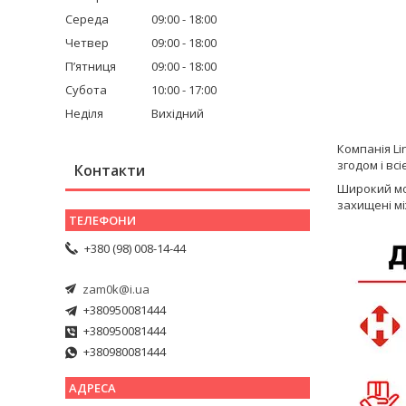
Середа
09:00
18:00
Четвер
09:00
18:00
Пʼятниця
09:00
18:00
Субота
10:00
17:00
Неділя
Вихідний
Компанія Li
згодом і вс
Контакти
Широкий мод
захищені мі
+380 (98) 008-14-44
zam0k@i.ua
+380950081444
+380950081444
+380980081444