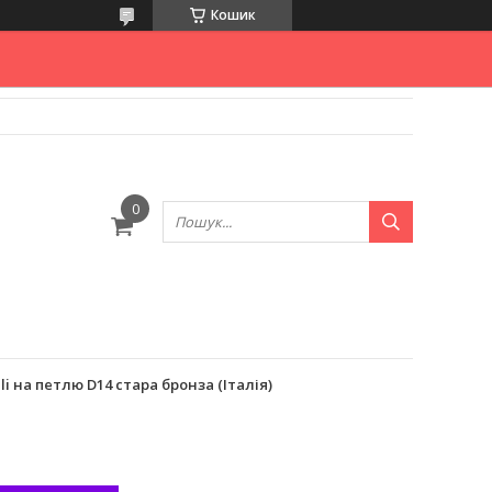
Кошик
i на петлю D14 стара бронза (Італія)