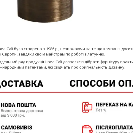
nea Cali була створена в 1986 р., незважаючи на те що компанія досит
ієї Європи, завдяки своїм майстрам по роботі з латунню.
ельний ряд продукції Linea Cali дозволяє підібрати фурнітуру практ
жнародними патентами, які свідчать про оригінальність дизайну.