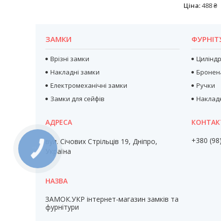
Ціна:
488 ₴
ЗАМКИ
ФУРНІТ
Врізні замки
Цилінд
Накладні замки
Бронен
Електромеханічні замки
Ручки
Замки для сейфів
Наклад
+380 (98
вул. Січових Стрільців 19, Дніпро,
Україна
ЗАМОК.УКР інтернет-магазин замків та
фурнітури