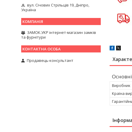
вул. Січових Стрільців 19, Дніпро,
Україна
ЗАМОК.УКР інтернет-магазин замків
та фурнітури
Характ
Продавець-консультант
Основні
Виробник
Країна ви
Гарантійн
Інформа