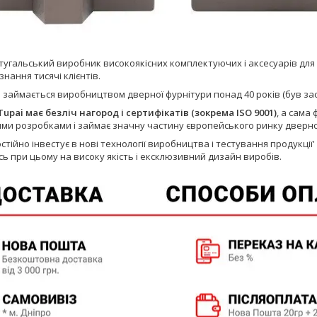
тугальський виробник високоякісних комплектуючих і аксесуарів для д
нання тисячі клієнтів.
i
займається виробництвом дверної фурнітури понад 40 років (був зас
upai має безліч нагород і сертифікатів (зокрема ISO 9001)
, а сама
ми розробками і займає значну частину європейського ринку дверно
стійно інвестує в нові технології виробництва і тестування продукції' 
ь при цьому на високу якість і ексклюзивний дизайн виробів.