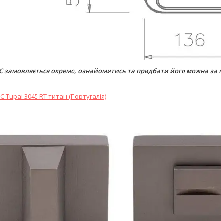
C замовляється окремо, ознайомитись та придбати його можна за
 Tupai 3045 RT титан (Португалія)