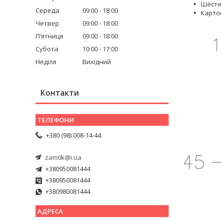
Шестиг
Середа
09:00
18:00
Карто
Четвер
09:00
18:00
Пʼятниця
09:00
18:00
Субота
10:00
17:00
Неділя
Вихідний
Контакти
+380 (98) 008-14-44
zam0k@i.ua
+380950081444
+380950081444
+380980081444