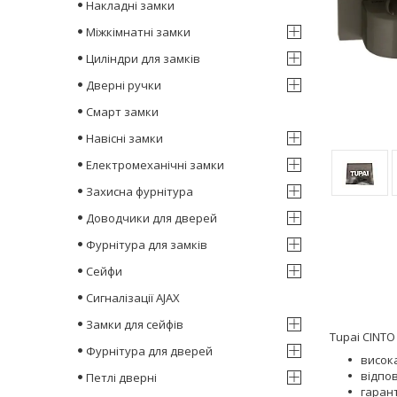
Накладні замки
Міжкімнатні замки
Циліндри для замків
Дверні ручки
Смарт замки
Навісні замки
Електромеханічні замки
Захисна фурнітура
Доводчики для дверей
Фурнітура для замків
Сейфи
Сигналізації AJAX
Замки для сейфів
Tupai CINTO
Фурнітура для дверей
висока
відпо
Петлі дверні
гарант