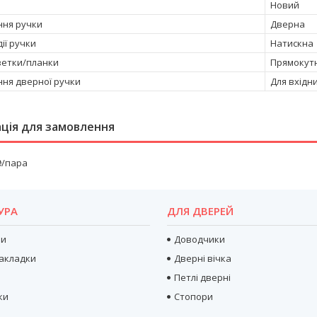
Новий
ня ручки
Дверна
ії ручки
Натискна
етки/планки
Прямокут
ня дверної ручки
Для вхідн
ція для замовлення
₴/пара
УРА
ДЛЯ ДВЕРЕЙ
ри
Доводчики
акладки
Дверні вічка
Петлі дверні
ки
Стопори