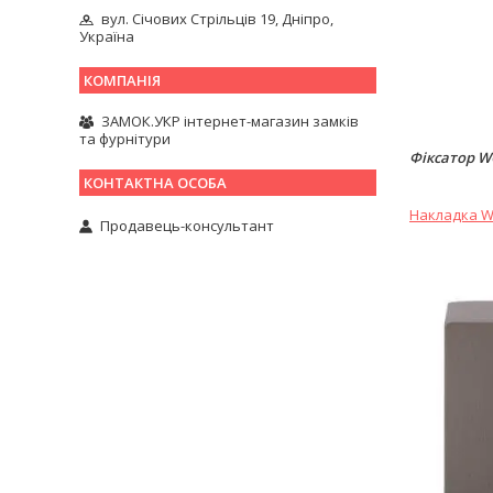
вул. Січових Стрільців 19, Дніпро,
Україна
ЗАМОК.УКР інтернет-магазин замків
та фурнітури
Фіксатор W
Накладка WC
Продавець-консультант