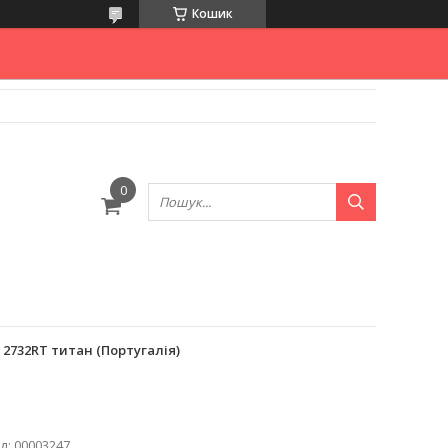
Кошик
 2732RT титан (Португалія)
д:
00003247