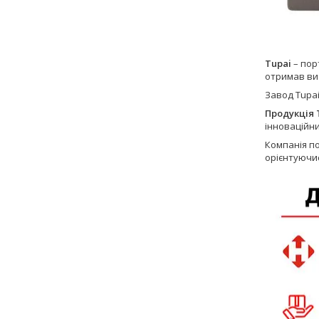
Tupai
– пор
отримав виз
Завод Tupa
Продукція T
інноваційни
Компанія по
орієнтуючис