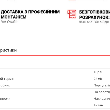
еристики
Tupai
ий термін
24 міс
робник
Португалі
На розетц
тановки
Накладни
Титан