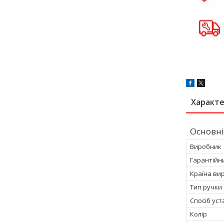
Характ
Основні
Виробник
Гарантійн
Країна ви
Тип ручки
Спосіб ус
Колір