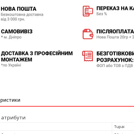
еристики
 атрибути
Tupai