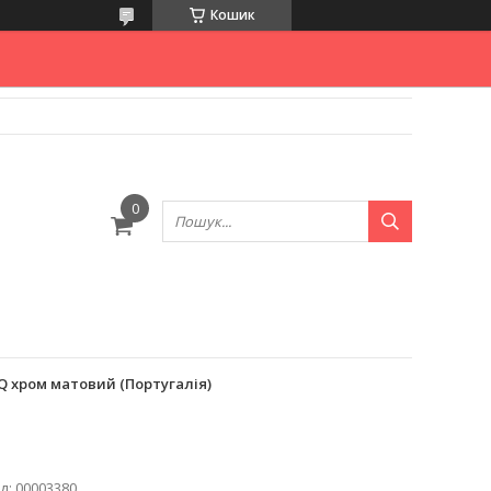
Кошик
Q хром матовий (Португалія)
д:
00003380