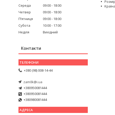
Розмір
Середа
09:00
18:00
Країна
Четвер
09:00
18:00
Пʼятниця
09:00
18:00
Субота
10:00
17:00
Неділя
Вихідний
Контакти
+380 (98) 008-14-44
zam0k@i.ua
+380950081444
+380950081444
+380980081444