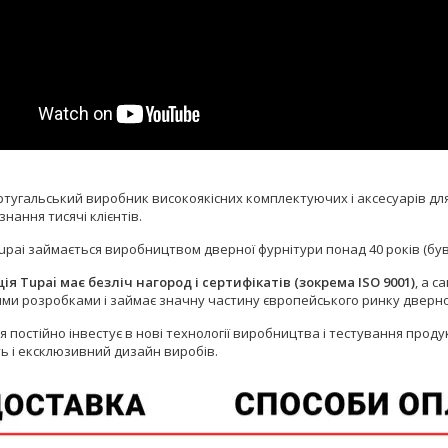
тугальський виробник високоякісних комплектуючих і аксесуарів для 
нання тисячі клієнтів.
upai
займається виробництвом дверної фурнітури понад 40 років (був 
ія Tupai має безліч нагород і сертифікатів (зокрема ISO 9001)
, а 
ми розробками і займає значну частину європейського ринку дверно
 постійно інвестує в нові технології виробництва і тестування продукц
ть і ексклюзивний дизайн виробів.