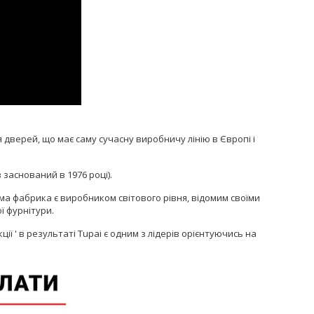
дверей, що має саму сучасну виробничу лінію в Європі і
заснований в 1976 році).
сама фабрика є виробником світового рівня, відомим своїми
ї фурнітури.
ії ' в результаті Tupai є одним з лідерів орієнтуючись на