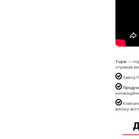
Tupai
— пор
отримав виз
Завод T
Продукц
інноваційни
Компанія
високу якіс