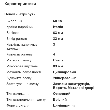
Характеристики
Основні атрибути
Виробник
MOIA
Країна виробник
Італія
Backset
63 мм
Вихід ригеля
32 мм
Кількість напрямків
3
замикання
Кількість ригелів
4
Матеріал замку
Сталь
Міжосьова відстань
83 мм
Механізм секретності
Циліндровий
Відкриття блоку
Універсальне
Застосування замку
Захисна конструкція,
Ворота, Металеві двері
Тип замикання
Основний
Тип встановлення замку
Врізний
Форма ригеля
Циліндрична