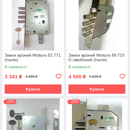
Замок врізний Mottura 52.771
Замок врізний Mottura 89.723
(Італія)
D лівобічний (Італія)
В наявності
В наявності
3 341
4 500
₴
₴
4 455 ₴
5 625 ₴
Купити
Купити
–20%
–20%