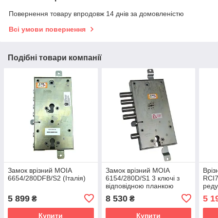
Повернення товару впродовж 14 днів за домовленістю
Всі умови повернення
Подібні товари компанії
Замок врізний MOIA
Замок врізний MOIA
Вріз
6654/280DFB/S2 (Італія)
6154/280D/S1 3 ключі з
RCI7
відповідною планкою
реду
DMTS0401 (Італія)
блок
5 899
8 530
5 1
₴
₴
Купити
Купити