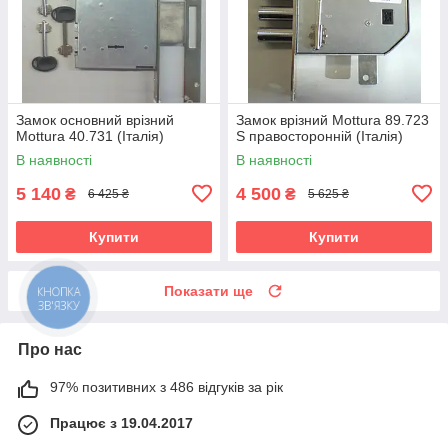
Замок основний врізний
Замок врізний Mottura 89.723
Mottura 40.731 (Італія)
S правосторонній (Італія)
В наявності
В наявності
5 140
4 500
₴
₴
6 425 ₴
5 625 ₴
Купити
Купити
Показати ще
КНОПКА
ЗВ'ЯЗКУ
Про нас
97% позитивних з 486 відгуків за рік
Працює з 19.04.2017