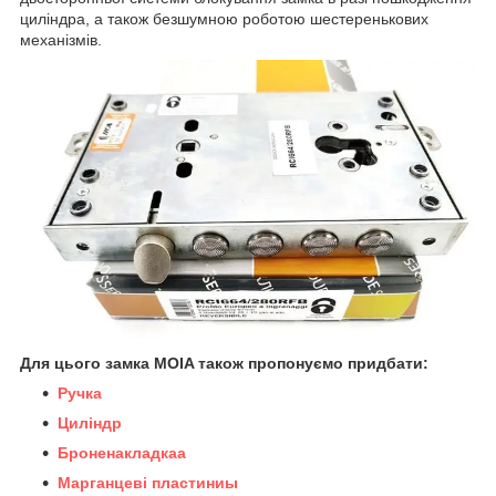
циліндра, а також безшумною роботою шестеренькових
механізмів.
Для цього замка MOIA також пропонуємо придбати:
Ручка
Циліндр
Броненакладка
а
Марганцеві пластини
ы