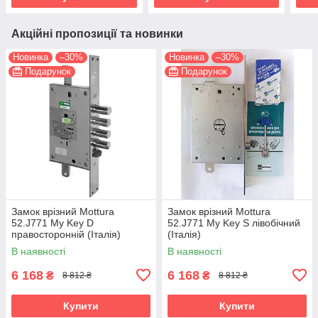
Акційні пропозиції та новинки
Новинка
–30%
Новинка
–30%
Подарунок
Подарунок
Замок врізний Mottura
Замок врізний Mottura
52.J771 My Key D
52.J771 My Key S лівобічний
правосторонній (Італія)
(Італія)
В наявності
В наявності
6 168
6 168
₴
₴
8 812 ₴
8 812 ₴
Купити
Купити