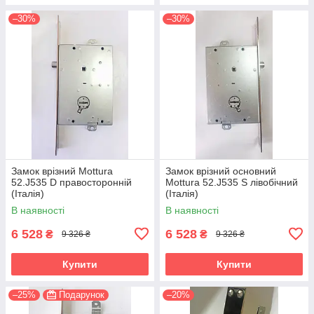
–30%
–30%
Замок врізний Mottura
Замок врізний основний
52.J535 D правосторонній
Mottura 52.J535 S лівобічний
(Італія)
(Італія)
В наявності
В наявності
6 528
6 528
₴
₴
9 326 ₴
9 326 ₴
Купити
Купити
–25%
Подарунок
–20%