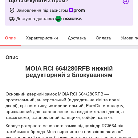
Що таке купити з Пром?
Замовлення під захистом
Доступна доставка
Опис
Характеристики
Доставка
Оплата
Умови п
Опис
MOIA RCI 664/280RFB нижній
редукторний з блокуванням
Основний дверний замок MOIA RCI 664/280RFB —
протизламний, універсальний (підходить на ліві та праві
двері), врізного типу, чотириригельний, EuroDin стандарту,
призначений для встановлення на вхідні металеві двері, а
також може, встановлений на ящики, сейфи, калітки.
Корпус роторного основного замка під циліндр RCI664 від
італійського бренда Moia вирізняється наявністю активної
двосторонньої системи блокування замка в разі пошкодження