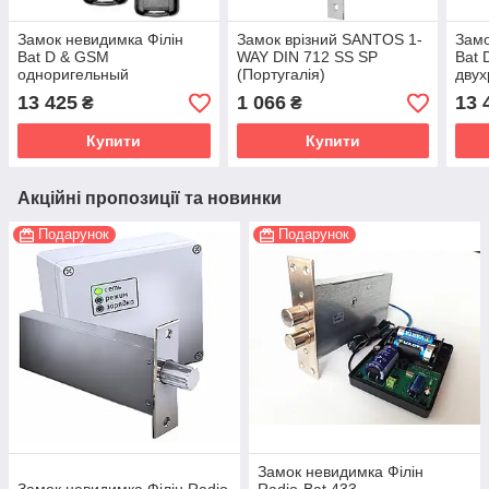
Замок невидимка Філін
Замок врізний SANTOS 1-
Замо
Bat D & GSM
WAY DIN 712 SS SP
Bat 
одноригельный
(Португалія)
двух
13 425
1 066
13 
₴
₴
Купити
Купити
Акційні пропозиції та новинки
Подарунок
Подарунок
Замок невидимка Філін