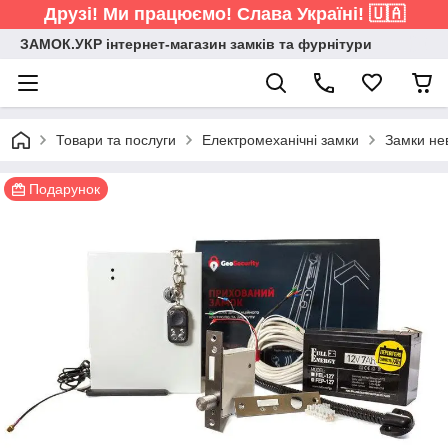
Друзі! Ми працюємо! Слава Україні! 🇺🇦
ЗАМОК.УКР інтернет-магазин замків та фурнітури
Товари та послуги
Електромеханічні замки
Замки не
Подарунок