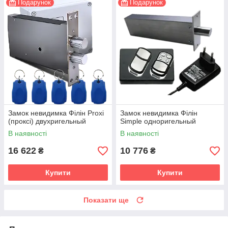
Подарунок
Подарунок
Замок невидимка Філін Proxi
Замок невидимка Філін
(проксі) двухригельный
Simple одноригельный
В наявності
В наявності
16 622
10 776
₴
₴
Купити
Купити
Показати ще