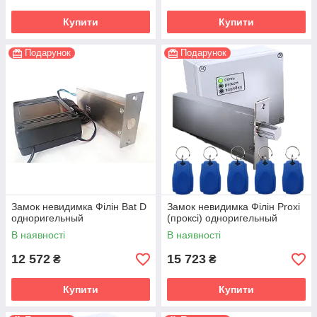
Купити
Купити
Подарунок
Подарунок
Замок невидимка Філін Bat D
Замок невидимка Філін Proxi
одноригельный
(проксі) одноригельный
В наявності
В наявності
12 572
15 723
₴
₴
Купити
Купити