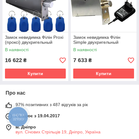
Замок невидимка Філін Proxi
Замок невидимка Філін
(проксі) двухригельный
Simple двухригельный
В наявності
В наявності
16 622
7 633
₴
₴
Купити
Купити
Про нас
97% позитивних з 487 відгуків за рік
Працює з 19.04.2017
КНОПКА
ЗВ'ЯЗКУ
м. Дніпро
вул. Січових Стрільців 19, Дніпро, Україна