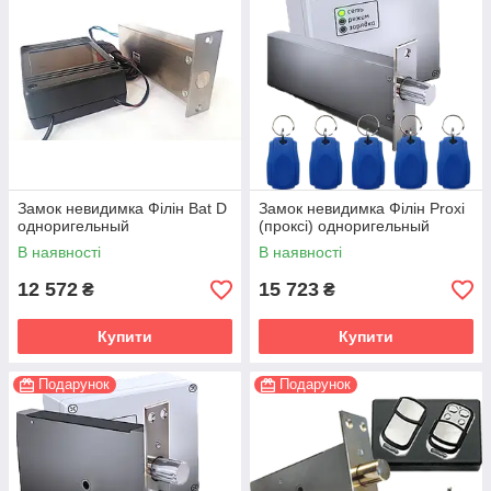
Замок невидимка Філін Bat D
Замок невидимка Філін Proxi
одноригельный
(проксі) одноригельный
В наявності
В наявності
12 572
15 723
₴
₴
Купити
Купити
Подарунок
Подарунок