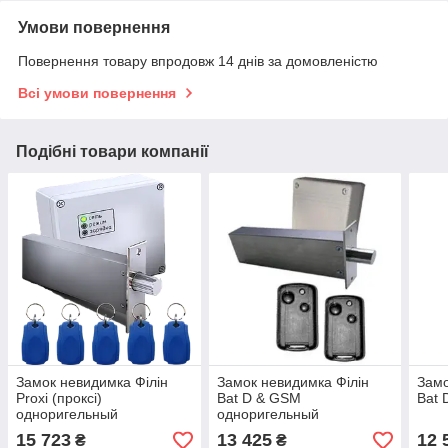
Умови повернення
Повернення товару впродовж 14 днів за домовленістю
Всі умови повернення
Подібні товари компанії
Замок невидимка Філін
Замок невидимка Філін
Замо
Proxi (проксі)
Bat D & GSM
Bat 
одноригельный
одноригельный
15 723
13 425
12 
₴
₴