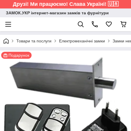
Друзі! Ми працюємо! Слава Україні! 🇺🇦
ЗАМОК.УКР інтернет-магазин замків та фурнітури
Товари та послуги
Електромеханічні замки
Замки не
Подарунок