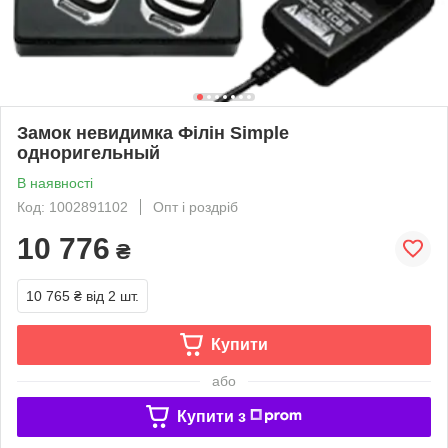
Замок невидимка Філін Simple
одноригельный
В наявності
Код: 1002891102
Опт і роздріб
10 776
₴
10 765 ₴
від 2 шт.
Купити
або
Купити з