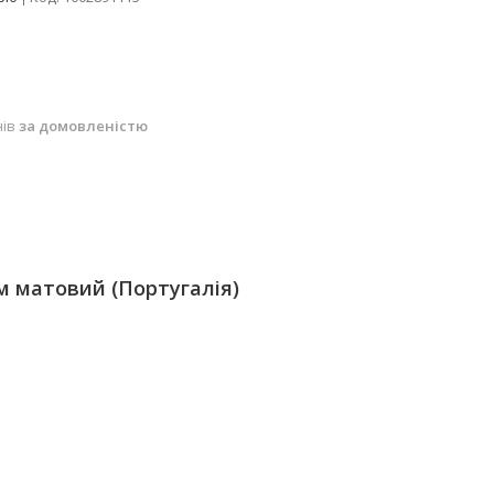
нів
за домовленістю
м матовий (Португалія)