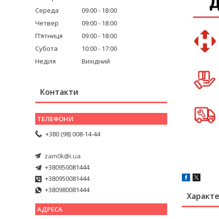
Середа
09:00
18:00
Четвер
09:00
18:00
Пʼятниця
09:00
18:00
Субота
10:00
17:00
Неділя
Вихідний
Контакти
+380 (98) 008-14-44
zam0k@i.ua
+380950081444
+380950081444
+380980081444
Характ