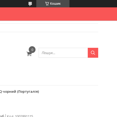
Кошик
Q чорний (Португалія)
ріб
Код:
1002891115