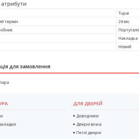
 атрибути
Tupai
ий термін
24 міс
робник
Португалі
Накладка
Новий
ція для замовлення
/пара
УРА
ДЛЯ ДВЕРЕЙ
ри
Доводчики
акладки
Дверні вічка
Петлі дверні