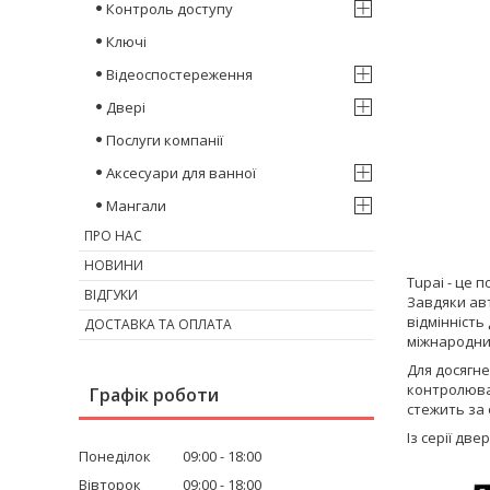
Контроль доступу
Ключі
Відеоспостереження
Двері
Послуги компанії
Аксесуари для ванної
Мангали
ПРО НАС
НОВИНИ
Tupai - це 
ВІДГУКИ
Завдяки ав
відмінність
ДОСТАВКА ТА ОПЛАТА
міжнародни
Для досягне
контролюват
Графік роботи
стежить за
Із серії две
Понеділок
09:00
18:00
Вівторок
09:00
18:00