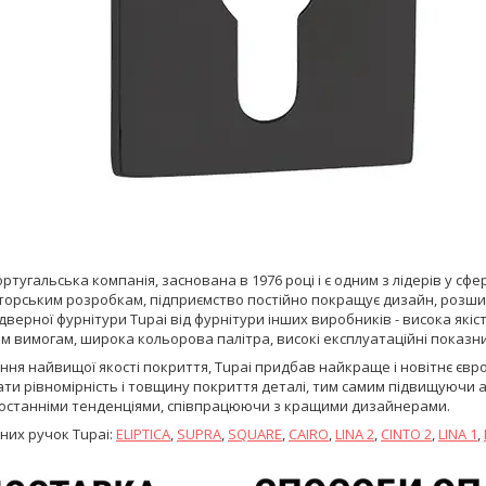
португальська компанія, заснована в 1976 році і є одним з лідерів у 
торським розробкам, підприємство постійно покращує дизайн, розшир
 дверної фурнітури Tupai від фурнітури інших виробників - висока як
м вимогам, широка кольорова палітра, високі експлуатаційні показн
ння найвищої якості покриття, Tupai придбав найкраще і новітнє євр
и рівномірність і товщину покриття деталі, тим самим підвищуючи ан
 останніми тенденціями, співпрацюючи з кращими дизайнерами.
рних ручок Tupai:
ELIPTICA
,
SUPRA
,
SQUARE
,
CAIRO
,
LINA 2
,
CINTO
2
,
LINA 1
,