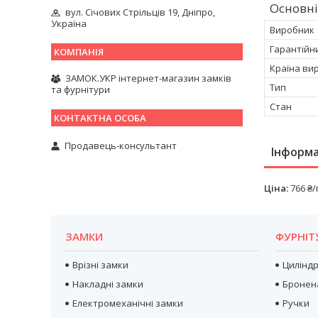
Основні
вул. Січових Стрільців 19, Дніпро,
Україна
Виробник
Гарантійн
Країна ви
ЗАМОК.УКР інтернет-магазин замків
Тип
та фурнітури
Стан
Продавець-консультант
Інформа
Ціна:
766 ₴
ЗАМКИ
ФУРНІТ
Врізні замки
Цилінд
Накладні замки
Бронен
Електромеханічні замки
Ручки