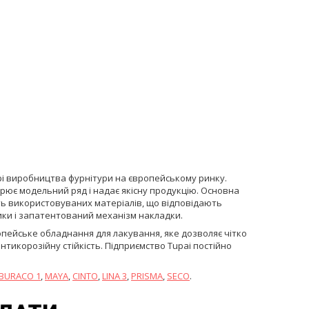
сфері виробництва фурнітури на європейському ринку.
ює модельний ряд і надає якісну продукцію. Основна
ість використовуваних матеріалів, що відповідають
ики і запатентований механізм накладки.
опейське обладнання для лакування, яке дозволяє чітко
тикорозійну стійкість. Підприємство Tupai постійно
BURACO 1
,
MAYA
,
CINTO
,
LINA 3
,
PRISMA
,
SECO
.